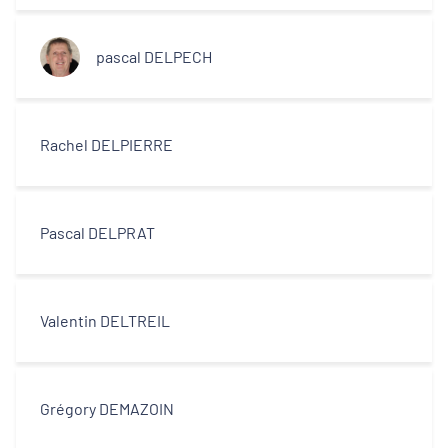
centres-villes
pascal DELPECH
Dynamiques territoriales pour l’emploi
Transitions
Rachel DELPIERRE
Territoires
Pascal DELPRAT
Departements
Valentin DELTREIL
Type d'acteur
Grégory DEMAZOIN
Equipe technique et ingénierie
territoriale associée