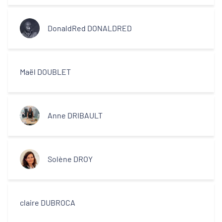
centres-villes
DonaldRed DONALDRED
Dynamiques territoriales pour l’emploi
Transitions
Maël DOUBLET
Territoires
Anne DRIBAULT
Departements
Solène DROY
Type d'acteur
claire DUBROCA
Equipe technique et ingénierie
territoriale associée