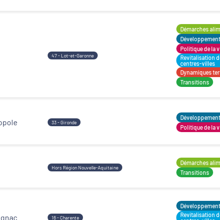
Démarches alime
Développement t
Politique de la v
47 - Lot-et-Garonne
Revitalisation 
centres-villes
Dynamiques terr
Transitions
Développement t
opole
33 - Gironde
Politique de la v
Démarches alime
Hors Région Nouvelle-Aquitaine
Transitions
Développement t
Revitalisation 
ognac
16 - Charente