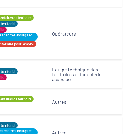
ntaires de territoire
erritorial
ille
Opérateurs
des centres-bourgs et
itoriales pour l’emploi
Equipe technique des
erritorial
territoires et ingénierie
ille
associée
ntaires de territoire
Autres
erritorial
des centres-bourgs et
Autres