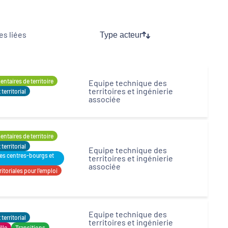
s liées
Type acteur
Inclusion numérique
Dynamiques territoriales pour l’emploi
ntaires de territoire
Equipe technique des
territoires et ingénierie
erritorial
associée
ntaires de territoire
erritorial
Equipe technique des
des centres-bourgs et
territoires et ingénierie
associée
itoriales pour l’emploi
Equipe technique des
erritorial
territoires et ingénierie
ille
Transitions