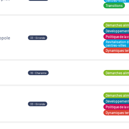
centres-villes
Transitions
Démarches alime
Développement t
Politique de la v
opole
33 - Gironde
Revitalisation 
centres-villes
Dynamiques terr
Démarches alime
16 - Charente
Démarches alime
Développement t
33 - Gironde
Politique de la v
Dynamiques terr