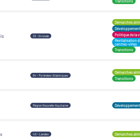
Transitions
Démarches alime
Développement t
Politique de la v
is
33 - Gironde
Revitalisation 
centres-villes
Transitions
Démarches alime
64 - Pyrénées-Atlantiques
Transitions
Développement t
Région Nouvelle-Aquitaine
ax
Démarches alime
40 - Landes