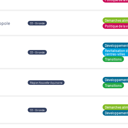
Décideurs locaux
Démarches alime
opole
33 - Gironde
Politique de la v
Développement t
Revitalisation 
33 - Gironde
centres-villes
Transitions
Développement t
Région Nouvelle-Aquitaine
Transitions
Démarches alime
33 - Gironde
Développement t