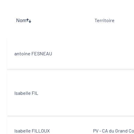
Thématiques
Territoire
Nom
Démarches alimentaires de territoire
Politique de la ville
antoine FESNEAU
Transitions
Territoires
Isabelle FIL
Departements
Type d'acteur
Isabelle FILLOUX
PV - CA du Grand C