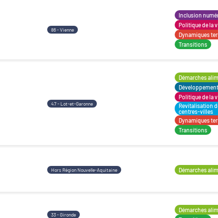
Inclusion numé
Politique de la v
86 - Vienne
Dynamiques terr
Transitions
Démarches alime
Développement t
Politique de la v
47 - Lot-et-Garonne
Revitalisation 
centres-villes
Dynamiques terr
Transitions
Démarches alime
Hors Région Nouvelle-Aquitaine
Démarches alime
33 - Gironde