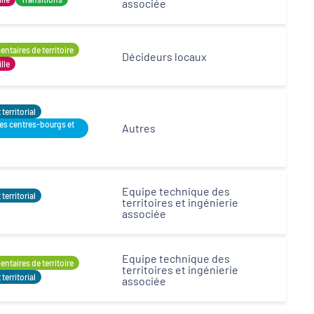
associée
Opérateurs
ntaires de territoire
Décideurs locaux
ille
erritorial
des centres-bourgs et
Autres
Equipe technique des
erritorial
territoires et ingénierie
associée
Equipe technique des
ntaires de territoire
territoires et ingénierie
erritorial
associée