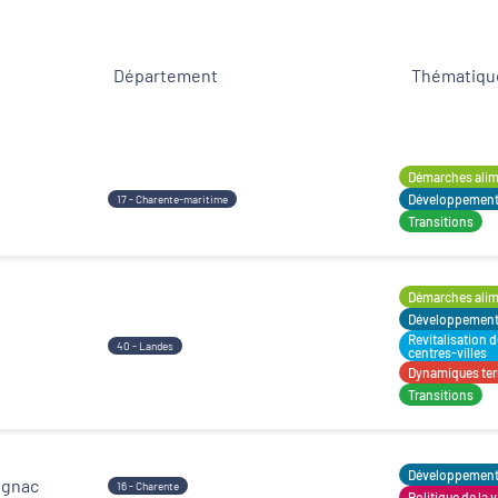
Département
Thématique
Développement territorial
Revitalisation des centres-bourgs et centres-
villes
Démarches alime
Développement t
17 - Charente-maritime
Transitions
Démarches alime
Développement t
Revitalisation 
40 - Landes
centres-villes
Dynamiques terr
Transitions
Développement t
ognac
16 - Charente
Politique de la v