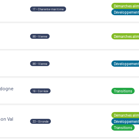
Démarches alime
17 - Charente-maritime
Développement t
Démarches alime
86 - Vienne
Développement t
86 - Vienne
ordogne
Transitions
19 - Corrèze
Démarches alime
hon Val
Développement t
33 - Gironde
Transitions