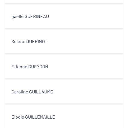
centres-villes
gaelle GUERINEAU
Dynamiques territoriales pour l’emploi
Transitions
Solene GUERINOT
Territoires
Etienne GUEYDON
Departements
Caroline GUILLAUME
Type d'acteur
Elodie GUILLEMAILLE
Equipe technique et ingénierie
territoriale associée