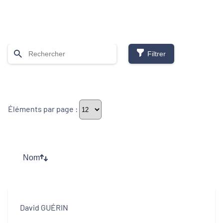
Filtrer
Thématiques
Éléments par page :
Démarches alimentaires de territoire
Développement territorial
Nom
Inclusion numérique
Politique de la ville
David GUÉRIN
Revitalisation des centres-bourgs et