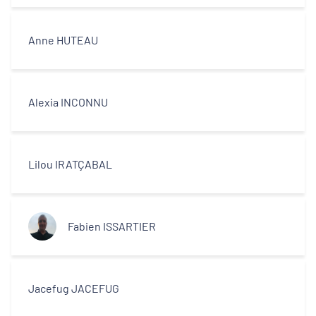
centres-villes
Anne HUTEAU
Dynamiques territoriales pour l’emploi
Transitions
Alexia INCONNU
Territoires
Lilou IRATÇABAL
Departements
Fabien ISSARTIER
Type d'acteur
Jacefug JACEFUG
Equipe technique et ingénierie
territoriale associée