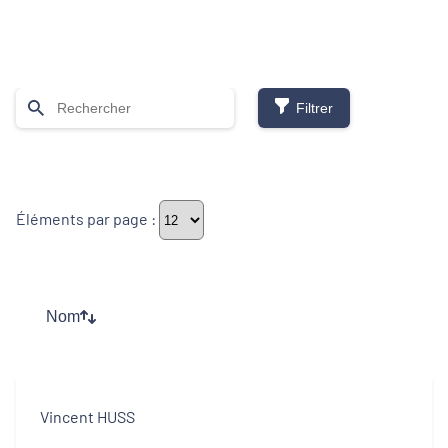
Filtrer
Thématiques
Éléments par page :
Démarches alimentaires de territoire
Développement territorial
Nom
Inclusion numérique
Politique de la ville
Vincent HUSS
Revitalisation des centres-bourgs et