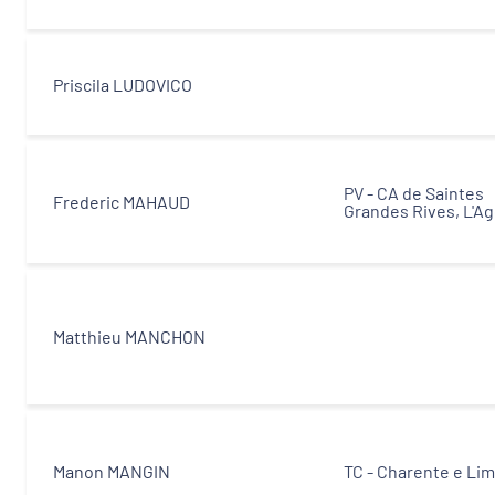
Equipe technique et ingénierie territoriale
associée
Priscila LUDOVICO
Partenaires
PV - CA de Saintes
Frederic MAHAUD
Grandes Rives, L'Ag
Matthieu MANCHON
Manon MANGIN
TC - Charente e Li