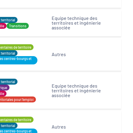
Opérateurs
Equipe technique des
erritorial
territoires et ingénierie
ille
Transitions
associée
ntaires de territoire
erritorial
Autres
des centres-bourgs et
erritorial
Equipe technique des
rique
territoires et ingénierie
ille
associée
itoriales pour l’emploi
ntaires de territoire
erritorial
Autres
des centres-bourgs et