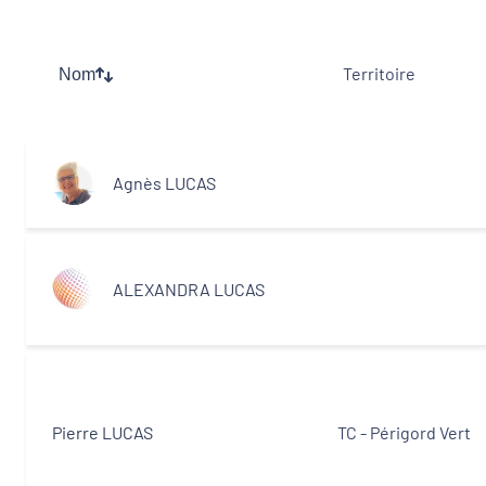
Thématiques
Territoire
Nom
Démarches alimentaires de territoire
Politique de la ville
Agnès LUCAS
Transitions
Territoires
ALEXANDRA LUCAS
Departements
Pierre LUCAS
TC - Périgord Vert
Type d'acteur