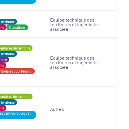
Equipe technique des
erritorial
territoires et ingénierie
ille
Transitions
associée
ntaires de territoire
erritorial
Equipe technique des
rique
territoires et ingénierie
ille
associée
itoriales pour l’emploi
ntaires de territoire
erritorial
ille
Autres
des centres-bourgs et