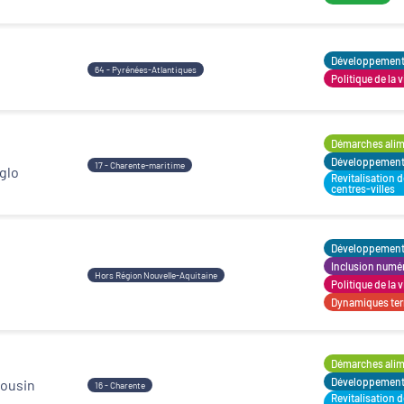
Décideurs locaux
Développement t
64 - Pyrénées-Atlantiques
Politique de la v
Démarches alime
Développement t
17 - Charente-maritime
glo
Revitalisation 
centres-villes
Développement t
Inclusion numé
Hors Région Nouvelle-Aquitaine
Politique de la v
Dynamiques terr
Démarches alime
Développement t
mousin
16 - Charente
Revitalisation 