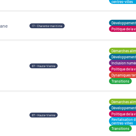
centres-villes
Développement t
mane
17 - Charente-maritime
Politique de la v
Démarches alime
Développement t
Inclusion numé
87 - Haute-Vienne
Politique de la v
Dynamiques terr
Transitions
Démarches alime
Développement t
Politique de la v
87 - Haute-Vienne
Revitalisation 
centres-villes
Transitions