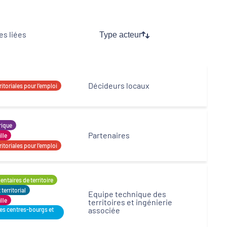
s liées
Type acteur
Inclusion numérique
Dynamiques territoriales pour l’emploi
Décideurs locaux
itoriales pour l’emploi
rique
Partenaires
ille
itoriales pour l’emploi
ntaires de territoire
erritorial
Equipe technique des
ille
territoires et ingénierie
associée
des centres-bourgs et