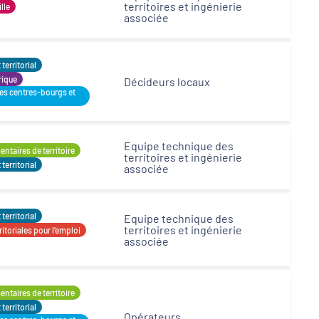
territoires et ingénierie
ille
associée
erritorial
rique
Décideurs locaux
des centres-bourgs et
Equipe technique des
ntaires de territoire
territoires et ingénierie
erritorial
associée
erritorial
Equipe technique des
territoires et ingénierie
itoriales pour l’emploi
associée
ntaires de territoire
erritorial
Opérateurs