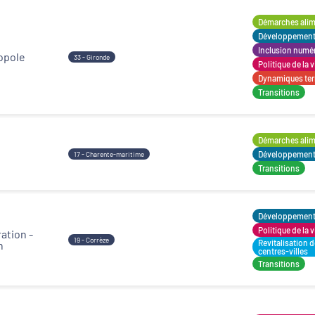
Démarches alime
Développement t
Inclusion numé
opole
33 - Gironde
Politique de la v
Dynamiques terr
Transitions
Démarches alime
Développement t
17 - Charente-maritime
Transitions
Développement t
Politique de la v
ation -
19 - Corrèze
Revitalisation 
n
centres-villes
Transitions