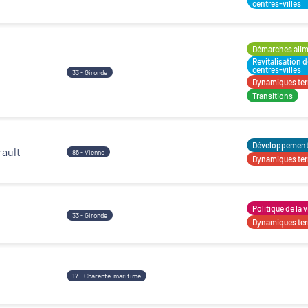
centres-villes
Démarches alime
Revitalisation 
centres-villes
33 - Gironde
Dynamiques terr
Transitions
Développement t
rault
86 - Vienne
Dynamiques terr
Politique de la v
33 - Gironde
Dynamiques terr
17 - Charente-maritime