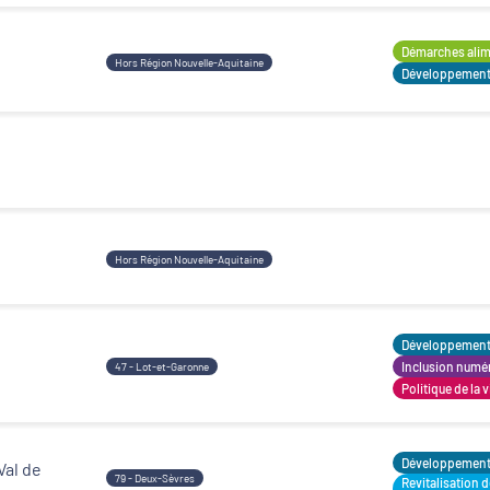
Démarches alime
Hors Région Nouvelle-Aquitaine
Développement t
Hors Région Nouvelle-Aquitaine
Développement t
Inclusion numé
47 - Lot-et-Garonne
Politique de la v
Développement t
Val de
79 - Deux-Sèvres
Revitalisation 