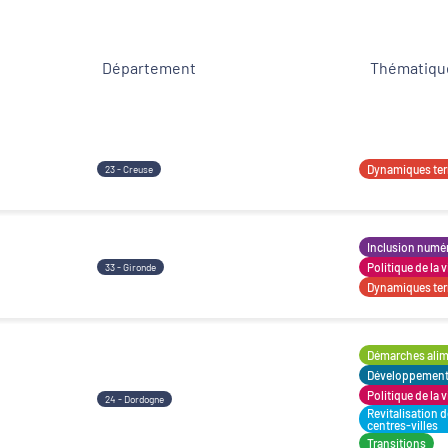
Département
Thématique
Développement territorial
Revitalisation des centres-bourgs et centres-
villes
Dynamiques terr
23 - Creuse
Inclusion numé
Politique de la v
33 - Gironde
Dynamiques terr
Démarches alime
Développement t
Politique de la v
24 - Dordogne
Revitalisation 
centres-villes
Transitions