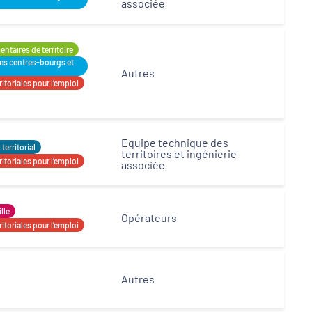
associée
ntaires de territoire
des centres-bourgs et
Autres
itoriales pour l’emploi
Equipe technique des
erritorial
territoires et ingénierie
itoriales pour l’emploi
associée
ille
Opérateurs
itoriales pour l’emploi
Autres