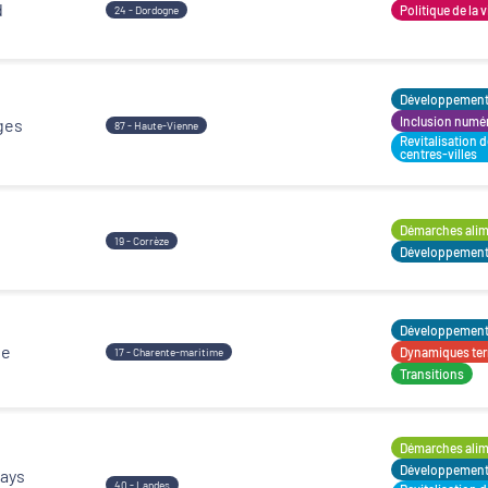
d
Politique de la v
24 - Dordogne
Développement t
Inclusion numé
ges
87 - Haute-Vienne
Revitalisation 
centres-villes
Démarches alime
19 - Corrèze
Développement t
Développement t
ge
Dynamiques terr
17 - Charente-maritime
Transitions
Démarches alime
Développement t
ays
40 - Landes