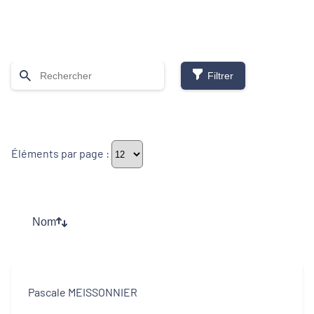
Filtrer
Thématiques
Éléments par page :
Démarches alimentaires de territoire
Développement territorial
Nom
Inclusion numérique
Politique de la ville
Pascale MEISSONNIER
Revitalisation des centres-bourgs et