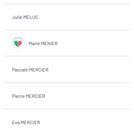
centres-villes
Julie MELUC
Dynamiques territoriales pour l’emploi
Transitions
Marie MENIER
Territoires
Pascale MERCIER
Departements
Pierre MERCIER
Type d'acteur
Eva MERCIER
Equipe technique et ingénierie
territoriale associée