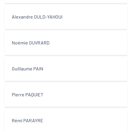
centres-villes
Alexandre OULD-YAHOUI
Dynamiques territoriales pour l’emploi
Transitions
Noémie OUVRARD
Territoires
Guillaume PAIN
Departements
Pierre PAQUIET
Type d'acteur
Rémi PARAYRE
Equipe technique et ingénierie
territoriale associée