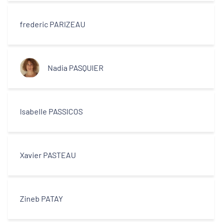
Décideurs locaux
frederic PARIZEAU
Opérateurs
Partenaires
Nadia PASQUIER
Isabelle PASSICOS
Xavier PASTEAU
Zineb PATAY