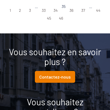
...
35
...
1
2
3
33
34
36
37
44
45
46
Vous souhaitez en savoir
plus ?
Contactez-nous
Vous souhaitez