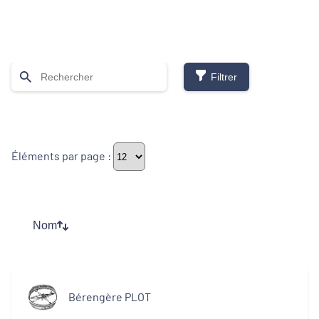
Filtrer
Thématiques
Éléments par page :
Démarches alimentaires de territoire
Développement territorial
Nom
Inclusion numérique
Politique de la ville
Bérengère PLOT
Revitalisation des centres-bourgs et