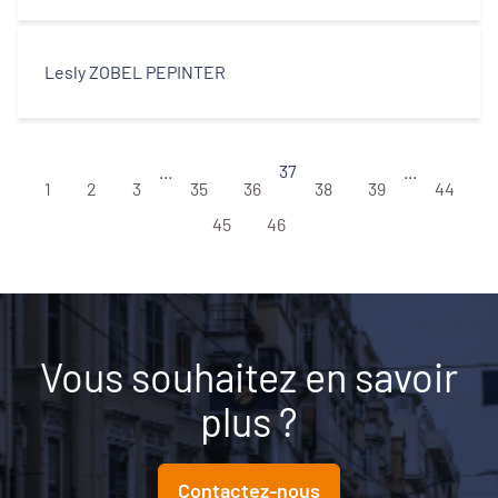
Lesly ZOBEL PEPINTER
...
37
...
1
2
3
35
36
38
39
44
45
46
Vous souhaitez en savoir
plus ?
Contactez-nous