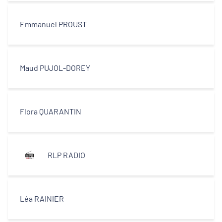
Décideurs locaux
Emmanuel PROUST
Opérateurs
Partenaires
Maud PUJOL-DOREY
Flora QUARANTIN
RLP RADIO
Léa RAINIER