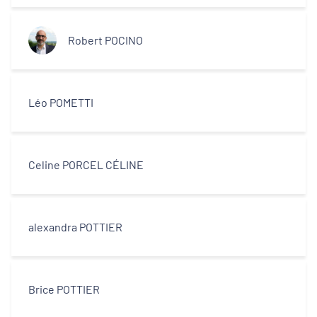
centres-villes
Robert POCINO
Dynamiques territoriales pour l’emploi
Transitions
Léo POMETTI
Territoires
Celine PORCEL CÉLINE
Departements
alexandra POTTIER
Type d'acteur
Brice POTTIER
Equipe technique et ingénierie
territoriale associée