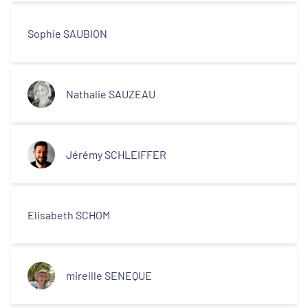
Décideurs locaux
Sophie SAUBION
Opérateurs
Partenaires
Nathalie SAUZEAU
Jérémy SCHLEIFFER
Elisabeth SCHOM
mireille SENEQUE