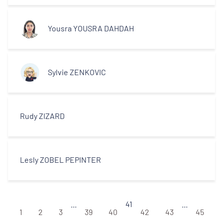
Yousra YOUSRA DAHDAH
Sylvie ZENKOVIC
Rudy ZIZARD
Lesly ZOBEL PEPINTER
...
41
...
1
2
3
39
40
42
43
45