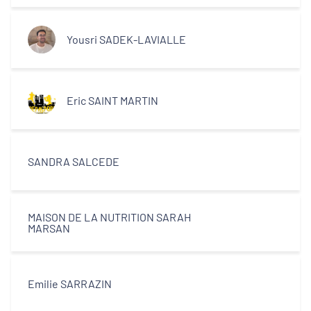
centres-villes
Yousri SADEK-LAVIALLE
Dynamiques territoriales pour l’emploi
Transitions
Eric SAINT MARTIN
Territoires
SANDRA SALCEDE
Departements
MAISON DE LA NUTRITION SARAH
MARSAN
Type d'acteur
Emilie SARRAZIN
Equipe technique et ingénierie
territoriale associée