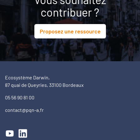
contribuer ?
Décideurs locaux
Opérateurs
Proposez une ressource
Partenaires
Ecosystème Darwin,
87 quai de Queyries, 33100 Bordeaux
05 56 90 81 00
contact@pqn-a.fr