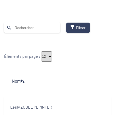
Filtrer
Thématiques
Éléments par page :
Démarches alimentaires de territoire
Développement territorial
Nom
Inclusion numérique
Politique de la ville
Lesly ZOBEL PEPINTER
Revitalisation des centres-bourgs et