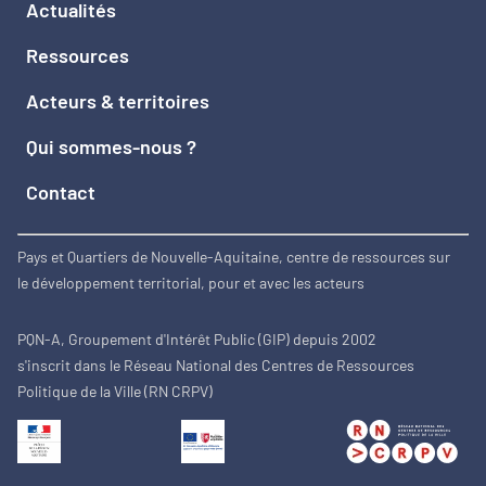
Actualités
Voir plus
Gironde_(33)
Ressources
Grand Pau
Voir plus
Acteurs & territoires
Pyrénées-Atlantiques_(64)
Qui sommes-nous ?
Graves et Landes de Cernès
Voir plus
Gironde_(33)
Contact
Gâtine
Pays et Quartiers de Nouvelle-Aquitaine, centre de ressources sur
Voir plus
le développement territorial, pour et avec les acteurs
Deux-Sèvres_(79)
Haut Limousin
PQN-A, Groupement d'Intérêt Public (GIP) depuis 2002
s'inscrit dans le Réseau National des Centres de Ressources
Voir plus
Haute-Vienne_(87)
Politique de la Ville (RN CRPV)
Haute Corrèze Ventadour
Voir plus
Corrèze_(19)