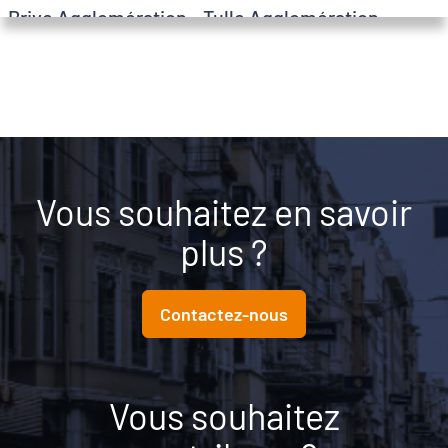
Brive Agglomération - Tulle Agglomération
+
Voir plus
Corrèze_(19)
−
Centre Vienne
Voir plus
Vienne_(86)
Charente e Limousin
Vous souhaitez en savoir
Voir plus
Haute-Vienne_(87)
plus ?
Châtaigneraie Limousine
Voir plus
Haute-Vienne_(87)
Contactez-nous
Coeur Entre-Deux-Mers
Voir plus
Gironde_(33)
Vous souhaitez
Entente Ouest Creuse