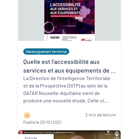
Développement territorial
Quelle est l’accessibilité aux
services et aux équipements de la
Nouvelle-Aquitaine et de ses
La Direction de l’Intelligence Territoriale
et de la Prospective (DITP) au sein de la
territoires ? Analyse produite par
DATAR Nouvelle-Aquitaine vient de
la DATAR N-A
produire une nouvelle étude. Celle-ci
s’intitule “L’accessibilité aux ...
Lire la suite
2 min de lecture
A G
Publié le 25/12/2021
Article