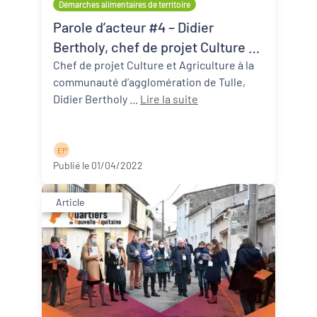
Démarches alimentaires de territoire
Parole d’acteur #4 – Didier
Bertholy, chef de projet Culture et
Agriculture à Tulle Agglo
Chef de projet Culture et Agriculture à la
communauté d’agglomération de Tulle,
Didier Bertholy ...
Lire la suite
E P
Publié le 01/04/2022
Article