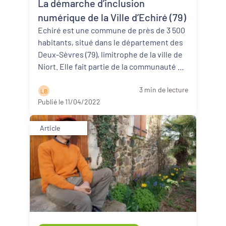
La démarche d’inclusion
Revitalisation des centres-bourgs et
centres-villes
numérique de la Ville d’Echiré (79)
Echiré est une commune de près de 3 500
Dynamiques territoriales pour l’emploi
habitants, situé dans le département des
Deux-Sèvres (79), limitrophe de la ville de
Transitions
Niort. Elle fait partie de la communauté de
communes du Niortais ...
Lire la suite
Date de publication
3 min de lecture
L B
Publié le 11/04/2022
Article