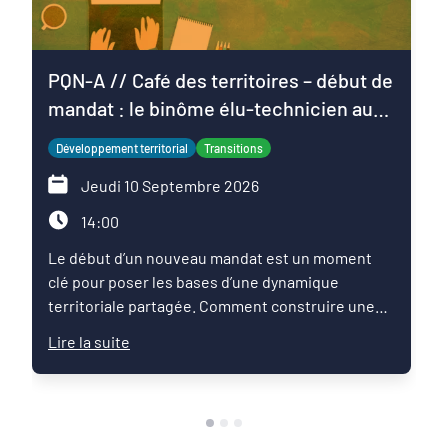
PQN-A // Café des territoires – début de
mandat : le binôme élu-technicien au
service du projet de territoire
Développement territorial
Transitions
Jeudi 10 Septembre 2026
14:00
Le début d’un nouveau mandat est un moment
clé pour poser les bases d’une dynamique
territoriale partagée. Comment construire une
relation de confiance entre élus et techniciens ?
Lire la suite
Comment articuler les ambitions politiques,
l’expertise des services et les enjeux du territoire
pour faire émerger une feuille de route commune
?Ce Café des territoires propose un temps