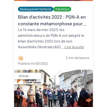
Développement territorial
Transitions
Bilan d’activités 2022 : PQN-A en
constante métamorphose pour
répondre aux transformations à
Le 14 mars dernier 2023, les
administrateurs de PQN-A ont adopté le
venir des territoires
bilan d’activités 2022 lors de son
Assemblée Générale (AG) ...
Lire la suite
2 min de lecture
A G
Publié le 14/03/2022
Article