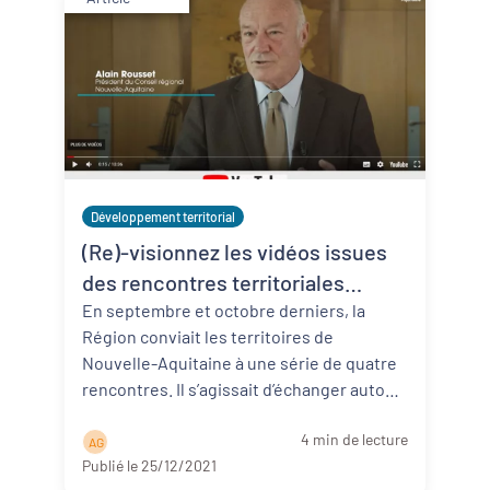
Développement territorial
(Re)-visionnez les vidéos issues
des rencontres territoriales
organisées par la Région cet
En septembre et octobre derniers, la
Région conviait les territoires de
automne 2021
Nouvelle-Aquitaine à une série de quatre
rencontres. Il s’agissait d’échanger autour
de la feuille de route dédiée à ...
Lire la
4 min de lecture
suite
A G
Publié le 25/12/2021