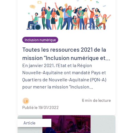
Inclusion numérique
Toutes les ressources 2021 de la
mission “Inclusion numérique et
territoires” !
En janvier 2021, l’Etat et la Région
Nouvelle-Aquitaine ont mandaté Pays et
Quartiers de Nouvelle-Aquitaine (PQN-A)
pour mener la mission “Inclusion
numérique et territoires”. L’objectif ét ...
6 min de lecture
Lire la suite
L B
Publié le 19/01/2022
Article