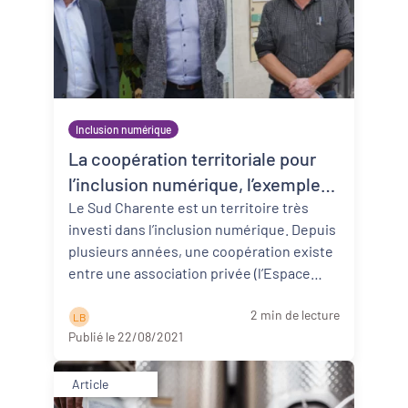
Inclusion numérique
La coopération territoriale pour
l’inclusion numérique, l’exemple
du Sud Charente (16)
Le Sud Charente est un territoire très
investi dans l’inclusion numérique. Depuis
plusieurs années, une coopération existe
entre une association privée (l’Espace
Numérique Sud Charente) et ...
Lire la
2 min de lecture
suite
L B
Publié le 22/08/2021
Article