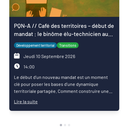
PQN-A // Café des territoires – début de
mandat : le binôme élu-technicien au
service du projet de territoire
Développement territorial
Transitions
Jeudi 10 Septembre 2026
14:00
Le début d’un nouveau mandat est un moment
clé pour poser les bases d’une dynamique
territoriale partagée. Comment construire une
relation de confiance entre élus et techniciens ?
Lire la suite
Comment articuler les ambitions politiques,
l’expertise des services et les enjeux du territoire
pour faire émerger une feuille de route commune
?Ce Café des territoires propose un temps