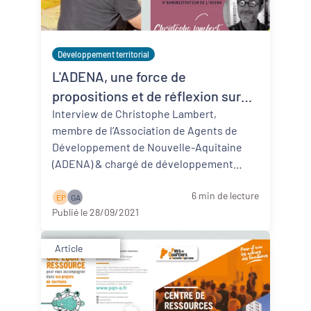
Développement territorial
L'ADENA, une force de
propositions et de réflexion sur
les questions du développement
Interview de Christophe Lambert,
membre de l’Association de Agents de
territorial en N-A
Développement de Nouvelle-Aquitaine
(ADENA) & chargé de développement
local, Fédération de la Châtaigneraie
6 min de lecture
limousi ...
Lire la suite
E P
G A
Publié le 28/09/2021
Article