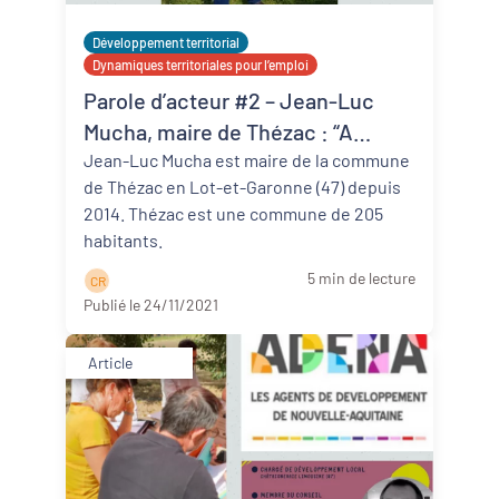
Développement territorial
Dynamiques territoriales pour l’emploi
Parole d’acteur #2 – Jean-Luc
Mucha, maire de Thézac : “A
Thézac, tout le monde met la main
Jean-Luc Mucha est maire de la commune
de Thézac en Lot-et-Garonne (47) depuis
à la pâte”
2014. Thézac est une commune de 205
habitants.
5 min de lecture
C R
Publié le 24/11/2021
Article