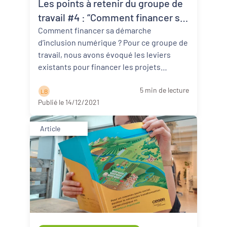
Les points à retenir du groupe de
Revitalisation des centres-bourgs et
centres-villes
travail #4 : “Comment financer sa
démarche d’inclusion numérique
Comment financer sa démarche
Dynamiques territoriales pour l’emploi
d’inclusion numérique ? Pour ce groupe de
?”
travail, nous avons évoqué les leviers
Transitions
existants pour financer les projets
d’inclusion numérique sur un territoire. Re
Date de publication
5 min de lecture
...
Lire la suite
L B
Publié le 14/12/2021
Article