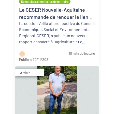
Démarches alimentaires de territoire
Le CESER Nouvelle-Aquitaine
recommande de renouer le lien
entre les agriculteurs et la société
La section Veille et prospective du Conseil
Economique, Social et Environnemental
Régional (CESER) a publié un nouveau
rapport consacré à l’agriculture et à
l’alimentation en Nouvelle-Aquit ...
Lire la
10 min de lecture
suite
E P
Publié le 30/11/2021
Article