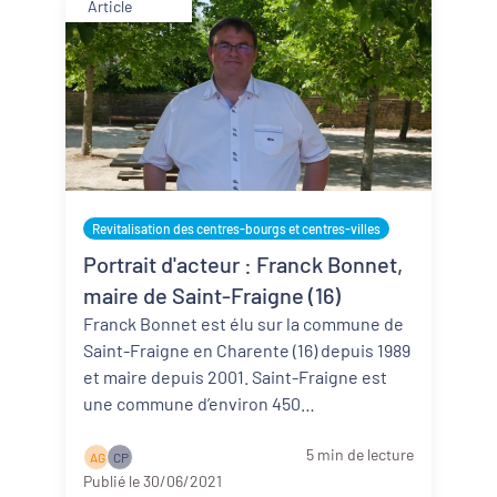
Article
Revitalisation des centres-bourgs et centres-villes
Portrait d'acteur : Franck Bonnet,
maire de Saint-Fraigne (16)
Franck Bonnet est élu sur la commune de
Saint-Fraigne en Charente (16) depuis 1989
et maire depuis 2001. Saint-Fraigne est
une commune d’environ 450
habitants. Franck Bonnet pen ...
Lire la
5 min de lecture
suite
A G
C P
Publié le 30/06/2021