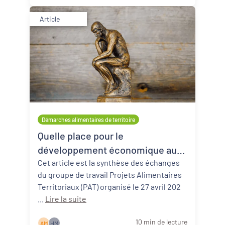
Article
Démarches alimentaires de territoire
Quelle place pour le
développement économique au
sein des démarches alimentaires
Cet article est la synthèse des échanges
du groupe de travail Projets Alimentaires
de territoire ?
Territoriaux (PAT) organisé le 27 avril 202
...
Lire la suite
10 min de lecture
A M
H M