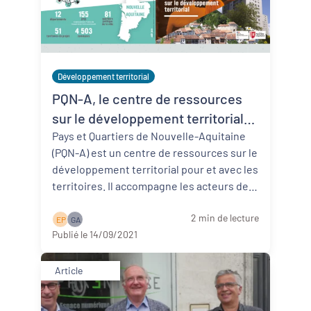
Développement territorial
PQN-A, le centre de ressources
sur le développement territorial
en Nouvelle-Aquitaine
Pays et Quartiers de Nouvelle-Aquitaine
(PQN-A) est un centre de ressources sur le
développement territorial pour et avec les
territoires. Il accompagne les acteurs des
territoires ruraux e ...
Lire la suite
2 min de lecture
E P
G A
Publié le 14/09/2021
Article