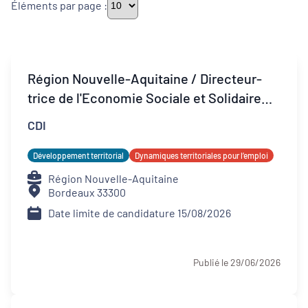
Éléments par page :
Thématiques
Région Nouvelle-Aquitaine / Directeur-
trice de l'Economie Sociale et Solidaire
Démarches alimentaires de territoire
(H/F)
CDI
Développement territorial
Développement territorial
Dynamiques territoriales pour l’emploi
Inclusion numérique
Région Nouvelle-Aquitaine
Bordeaux 33300
Politique de la ville
Date limite de candidature 15/08/2026
Revitalisation des centres-bourgs et
centres-villes
Publié le 29/06/2026
Dynamiques territoriales pour l’emploi