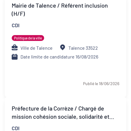
Transitions
Mairie de Talence / Référent inclusion
(H/F)
Date de publication
CDI
Politique de la ville
Type de contrat
Ville de Talence
Talence 33522
Date limite de candidature 16/08/2026
Stage
Alternance
Publié le 18/06/2026
Apprentissage
CDI
Préfecture de la Corrèze / Chargé de
CDD
mission cohésion sociale, solidarité et
santé (H/F)
CDI