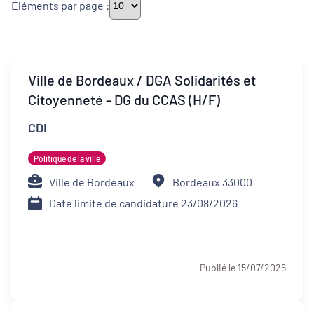
Éléments par page :
Thématiques
Ville de Bordeaux / DGA Solidarités et
Citoyenneté - DG du CCAS (H/F)
Démarches alimentaires de territoire
CDI
Développement territorial
Politique de la ville
Inclusion numérique
Ville de Bordeaux
Bordeaux 33000
Date limite de candidature 23/08/2026
Politique de la ville
Revitalisation des centres-bourgs et
centres-villes
Publié le 15/07/2026
Dynamiques territoriales pour l’emploi