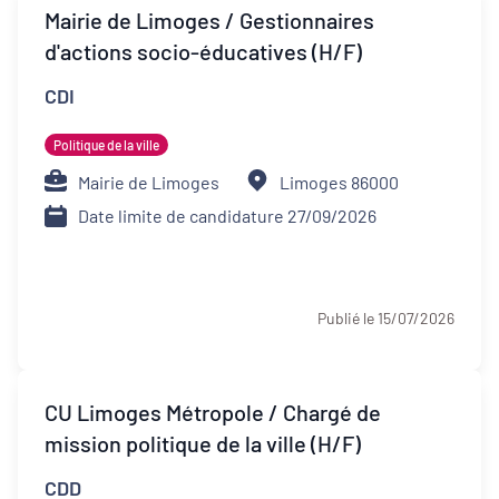
Transitions
Mairie de Limoges / Gestionnaires
d'actions socio-éducatives (H/F)
Date de publication
CDI
Politique de la ville
Type de contrat
Mairie de Limoges
Limoges 86000
Date limite de candidature 27/09/2026
Stage
Alternance
Publié le 15/07/2026
Apprentissage
CDI
CU Limoges Métropole / Chargé de
CDD
mission politique de la ville (H/F)
CDD