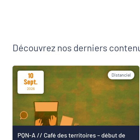
Stage
CDI
Découvrez nos derniers conten
10
Distanciel
Sept.
2026
PQN-A // Café des territoires – début de