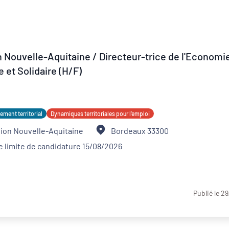
 Nouvelle-Aquitaine / Directeur-trice de l'Economi
e et Solidaire (H/F)
Développement territorial
Revitalisation des centres-bourgs et centres-
villes
ment territorial
Dynamiques territoriales pour l’emploi
ion Nouvelle-Aquitaine
Bordeaux 33300
e limite de candidature 15/08/2026
Publié le 2