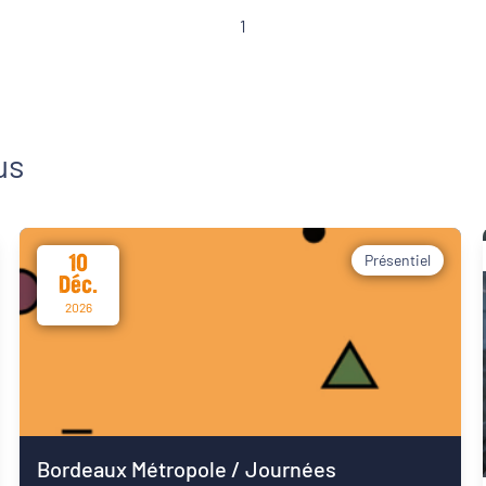
Alternance
1
CDD
us
10
Présentiel
Déc.
2026
Bordeaux Métropole / Journées