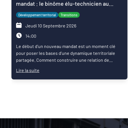
mandat : le binôme élu-technicien au
service du projet de territoire
Développement territorial
Transitions
Jeudi 10 Septembre 2026
14:00
Le début d’un nouveau mandat est un moment clé
pour poser les bases d’une dynamique territoriale
partagée. Comment construire une relation de
confiance entre élus et techniciens ? Comment
Lire la suite
articuler les ambitions politiques, l’expertise des
services et les enjeux du territoire pour faire
émerger une feuille de route commune ?Ce Café des
territoires propose un temps d’échange entre pairs
autour des pratiques qui permettent de réussir les
premiers mois du mandat : organisation du binôme
élu-technicien, définition des priorités, mobilisation
des partenaires et articulation avec les démarches