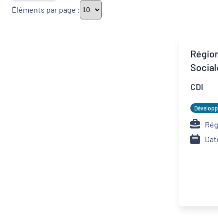
Éléments par page :
Thématiques
Région
Social
Démarches alimentaires de territoire
CDI
Politique de la ville
Développe
Rég
Transitions
Dat
Date de publication
Type de contrat