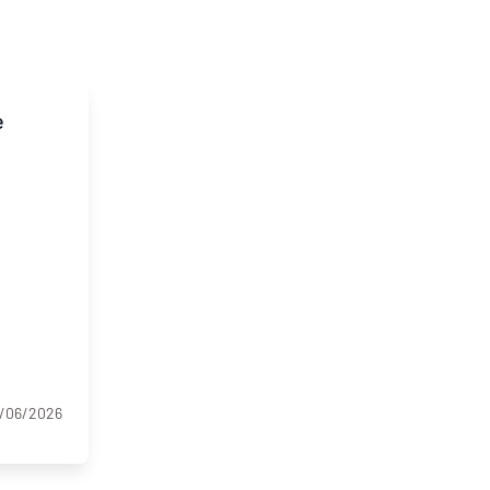
e
Inclusion numérique
Dynamiques territoriales pour l’emploi
9/06/2026