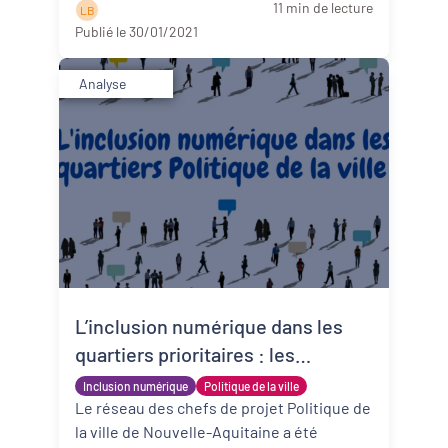
11 min de lecture
L B
suite
Publié le 30/01/2021
Analyse
L’inclusion numérique dans les
quartiers prioritaires : les
préoccupations des
Inclusion numérique
Politique de la ville
professionnels de la Politique de
Le réseau des chefs de projet Politique de
la ville de Nouvelle-Aquitaine a été
la ville