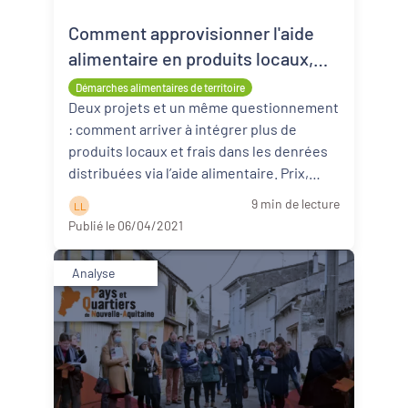
Comment approvisionner l'aide
Revitalisation des centres-bourgs et
centres-villes
alimentaire en produits locaux,
quelles stratégies ?
Démarches alimentaires de territoire
Dynamiques territoriales pour l’emploi
Deux projets et un même questionnement
: comment arriver à intégrer plus de
Transitions
produits locaux et frais dans les denrées
distribuées via l’aide alimentaire. Prix,
Date de publication
contractualisation, p ...
Lire la suite
9 min de lecture
L L
Publié le 06/04/2021
Analyse