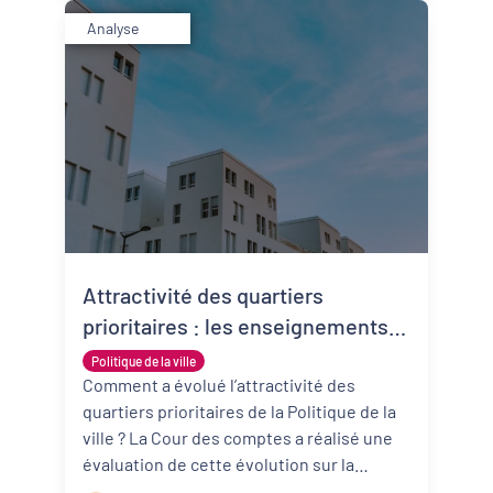
Analyse
Attractivité des quartiers
prioritaires : les enseignements
tirés du rapport de la Cour des
Politique de la ville
Comptes
Comment a évolué l’attractivité des
quartiers prioritaires de la Politique de la
ville ? La Cour des comptes a réalisé une
évaluation de cette évolution sur la
décennie 2008-2018 en se conc ...
Lire la