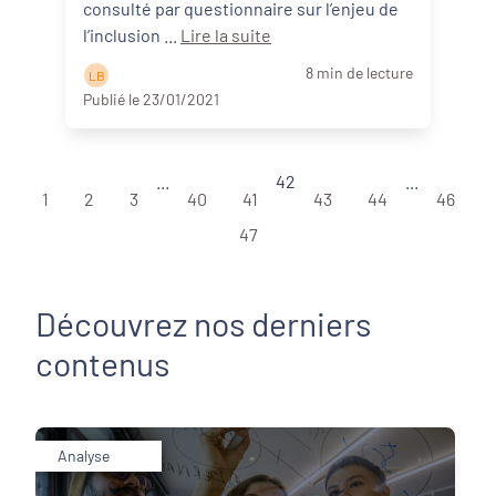
consulté par questionnaire sur l’enjeu de
l’inclusion ...
Lire la suite
8 min de lecture
L B
Publié le 23/01/2021
...
42
...
1
2
3
40
41
43
44
46
47
Découvrez nos derniers
contenus
Analyse