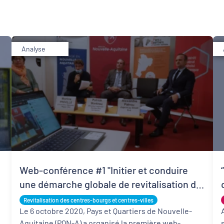
Analyse
Développement territorial
Revitalisation des centres-bourgs et centres-
villes
Web-conférence #1 "Initier et conduire
une démarche globale de revitalisation du
centre-bourg" : les 10 points à retenir
Revitalisation des centres-bourgs et centres-villes
Le 6 octobre 2020, Pays et Quartiers de Nouvelle-
,
Aquitaine (PQN-A) a organisé la première web-