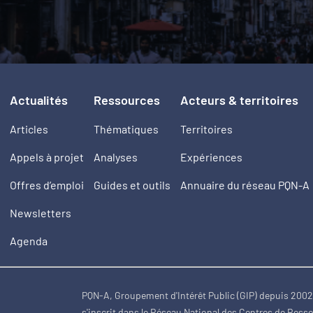
Actualités
Ressources
Acteurs & territoires
Articles
Thématiques
Territoires
Appels à projet
Analyses
Expériences
Offres d’emploi
Guides et outils
Annuaire du réseau PQN-A
Newsletters
Agenda
PQN-A, Groupement d'Intérêt Public (GIP) depuis 200
s'inscrit dans le Réseau National des Centres de Ress