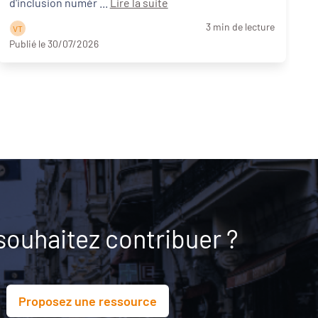
d'inclusion numér ...
Lire la suite
3 min de lecture
V T
Publié le 30/07/2026
P
souhaitez contribuer ?
Proposez une ressource