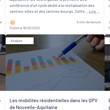
conférence d'un cycle dédié à la revitalisation des
centres-villes et des centres-bourgs. Cette ...
Lire la
suite
re
5 min de lecture
E P
Publié le 16/10/2020
P
Analyse
e
Les mobilités résidentielles dans les QPV
de Nouvelle-Aquitaine