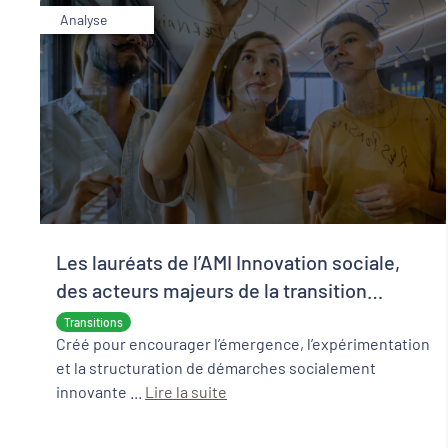
Analyse
Les lauréats de l’AMI Innovation sociale,
des acteurs majeurs de la transition
écologique et sociale
Transitions
Créé pour encourager l’émergence, l’expérimentation
et la structuration de démarches socialement
innovante ...
Lire la suite