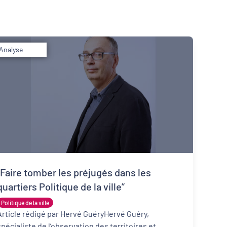
Analyse
Inclusion numérique
Dynamiques territoriales pour l’emploi
“Faire tomber les préjugés dans les
quartiers Politique de la ville”
Politique de la ville
Article rédigé par Hervé GuéryHervé Guéry,
spécialiste de l’observation des territoires et