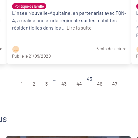
Politique de la ville
L’Insee Nouvelle-Aquitaine, en partenariat avec PQN-
t
A, a réalisé une étude régionale sur les mobilités
e
résidentielles dans les ...
Lire la suite
re
6 min de lecture
L L
Publié le 21/09/2020
P
...
45
1
2
3
43
44
46
47
us