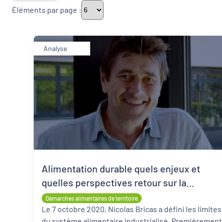
Éléments par page :
Thématiques
Analyse
Démarches alimentaires de territoire
Politique de la ville
Transitions
Date de publication
Alimentation durable quels enjeux et
quelles perspectives retour sur la
conférence de Nicolas Bricas
Démarches alimentaires de territoire
Le 7 octobre 2020, Nicolas Bricas a défini les limites
du système alimentaire industrialisé. Premièrement