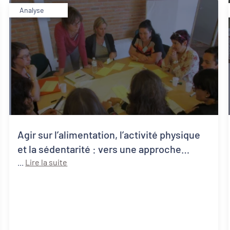
Analyse
Agir sur l’alimentation, l’activité physique
et la sédentarité : vers une approche
systémique de la santé publique
...
Lire la suite