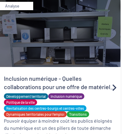
Analyse
R
Inclusion numérique - Quelles
d
collaborations pour une offre de matériels
t
P
reconditionnés locale, solidaire et adaptée
Développement territorial
Inclusion numérique
l
f
?
Politique de la ville
d
Revitalisation des centres-bourgs et centres-villes
Dynamiques territoriales pour l’emploi
Transitions
Pouvoir équiper à moindre coût les publics éloignés
du numérique est un des piliers de toute démarche