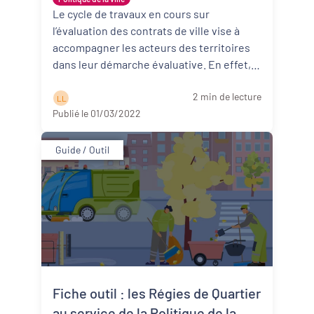
dans la conception de l’évaluation
Le cycle de travaux en cours sur
Dynamiques territoriales pour l’emploi
l’évaluation des contrats de ville vise à
accompagner les acteurs des territoires
Transitions
dans leur démarche évaluative. En effet,
l’ambition est à la fois de leur ...
Lire la
Date de publication
2 min de lecture
suite
L L
Publié le 01/03/2022
Guide / Outil
Fiche outil : les Régies de Quartier
au service de la Politique de la