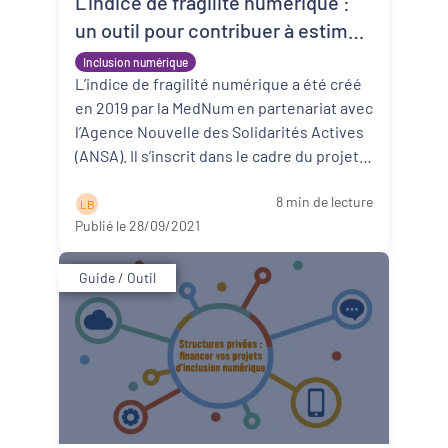
L’indice de fragilité numérique :
un outil pour contribuer à estimer
les besoins numériques sur son
Inclusion numérique
territoire
L’indice de fragilité numérique a été créé
en 2019 par la MedNum en partenariat avec
l’Agence Nouvelle des Solidarités Actives
(ANSA). Il s’inscrit dans le cadre du projet
Incub’O porté par ...
Lire la suite
8 min de lecture
L B
Publié le 28/09/2021
Guide / Outil