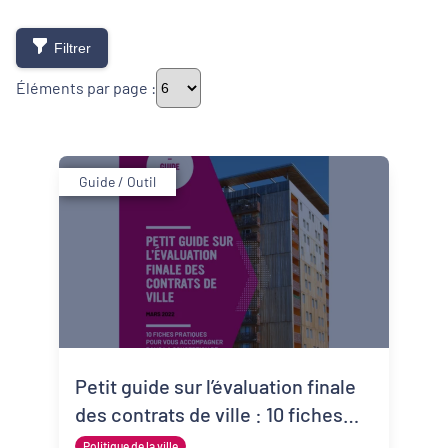
Filtrer
Éléments par page :
Thématiques
Guide / Outil
Démarches alimentaires de territoire
Développement territorial
Inclusion numérique
Politique de la ville
Petit guide sur l’évaluation finale
des contrats de ville : 10 fiches
Revitalisation des centres-bourgs et
centres-villes
pratiques pour vous accompagner
Politique de la ville