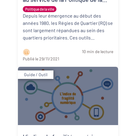
ville
Politique de la ville
Depuis leur émergence au début des
années 1980, les Régies de Quartier (RQ) se
sont largement répandues au sein des
quartiers prioritaires. Ces outils
permettent d’agir au croisement de l’é ...
10 min de lecture
Lire la suite
L L
Publié le 29/11/2021
Guide / Outil