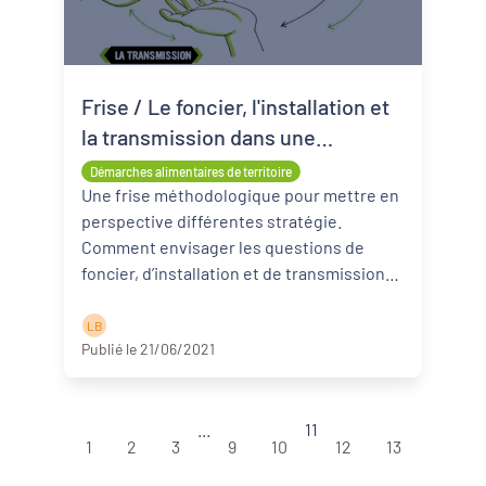
Frise / Le foncier, l'installation et
la transmission dans une
démarche alimentaire de
Démarches alimentaires de territoire
territoire
Une frise méthodologique pour mettre en
perspective différentes stratégie.
Comment envisager les questions de
foncier, d’installation et de transmission
en agriculture sur un territoire. De ...
Lire
la suite
L B
Publié le 21/06/2021
...
11
1
2
3
9
10
12
13