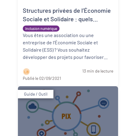
Structures privées de l’Économie
Sociale et Solidaire : quels
financements pour les projets
Inclusion numérique
d’inclusion numérique ?
Vous êtes une association ou une
entreprise de l’Économie Sociale et
Solidaire (ESS) ? Vous souhaitez
développer des projets pour favoriser
l’inclusion numérique de tous ? Hubik et
13 min de lecture
PQN-A vo ...
Lire la suite
L B
Publié le 02/09/2021
Guide / Outil