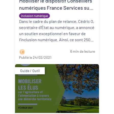
Mobiliser le dispositif Conseillers
numériques France Services sur
son territoire
Inclusion numérique
Dans le cadre du plan de relance, Cédric O,
secrétaire d’État au numérique, a annoncé
un soutien exceptionnel en faveur de
l’inclusion numérique. Ainsi, ce sont 250
millions d’euros qui von ...
Lire la suite
6 min de lecture
L B
Publié le 24/02/2021
Guide / Outil