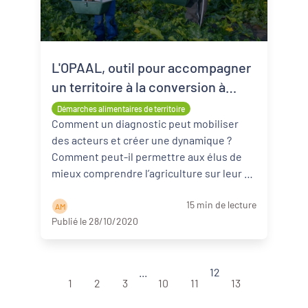
L'OPAAL, outil pour accompagner
un territoire à la conversion à
l'agriculture bio, par Bio Nouvelle-
Démarches alimentaires de territoire
Aquitaine
Comment un diagnostic peut mobiliser
des acteurs et créer une dynamique ?
Comment peut-il permettre aux élus de
mieux comprendre l’agriculture sur leur t
...
Lire la suite
15 min de lecture
A M
Publié le 28/10/2020
...
12
1
2
3
10
11
13