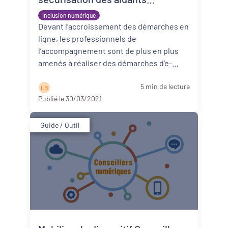
numériques professionnels
Inclusion numérique
Devant l’accroissement des démarches en
ligne, les professionnels de
l’accompagnement sont de plus en plus
amenés à réaliser des démarches d’e-
administration “à la place” de la personne.
5 min de lecture
Ce ...
Lire la suite
L B
Publié le 30/03/2021
Guide / Outil