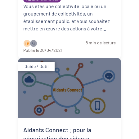
Vous êtes une collectivité locale ou un
Dynamiques territoriales pour l’emploi
groupement de collectivités, un
établissement public, et vous souhaitez
Transitions
mettre en œuvre des actions à votre
échelle ou au service du réseau d’inclusi ...
Date de publication
8 min de lecture
Lire la suite
L B
B L
Publié le 30/04/2021
Guide / Outil
Aidants Connect : pour la
sécurisation des aidants