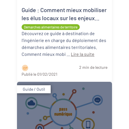
Guide : Comment mieux mobiliser
les élus locaux sur les enjeux
d’une transition alimentaire ?
Démarches alimentaires de territoire
Découvrez ce guide à destination de
l’ingénierie en charge du déploiement des
démarches alimentaires territoriales.
Comment mieux mobi ...
Lire la suite
2 min de lecture
E P
Publié le 01/02/2021
Guide / Outil