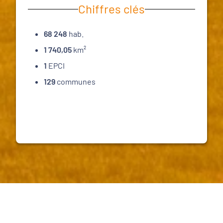
Chiffres clés
68 248
hab.
1 740,05
km²
1
EPCI
129
communes