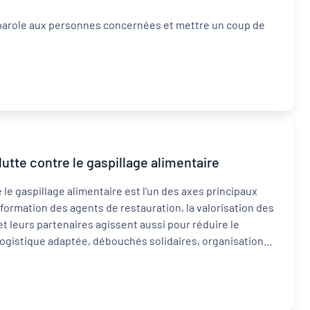
 parole aux personnes concernées et mettre un coup de
utte contre le gaspillage alimentaire
e le gaspillage alimentaire est l'un des axes principaux
a formation des agents de restauration, la valorisation des
 et leurs partenaires agissent aussi pour réduire le
, logistique adaptée, débouchés solidaires, organisation
 certains opérateurs économiques et PAT sur ce
de participant.e.s étant atteinte, les inscriptions sont
l se peut que des places se libèrent.