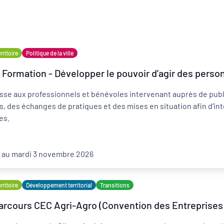
ritoire
Politique de la ville
Formation - Développer le pouvoir d’agir des person
Développement territorial
sse aux professionnels et bénévoles intervenant auprès de publi
Revitalisation des centres-bourgs et centres-
villes
, des échanges de pratiques et des mises en situation afin d’int
es.
6 au mardi 3 novembre 2026
ritoire
Développement territorial
Transitions
arcours CEC Agri-Agro (Convention des Entreprises 