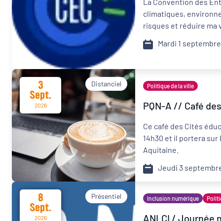
La Convention des Ent
climatiques, environn
Format de l'événement
risques et réduire ma 
Mardi 1 septembre
Présentiel
Organisateur
3
Distanciel
Politique de la ville
Sept.
PQN-A
PQN-A // Café des
2026
Ce café des Cités éduc
14h30 et il portera su
Aquitaine.
Jeudi 3 septembr
8
Présentiel
Inclusion numérique
Politi
Sept.
ANLCI / Journée na
2026