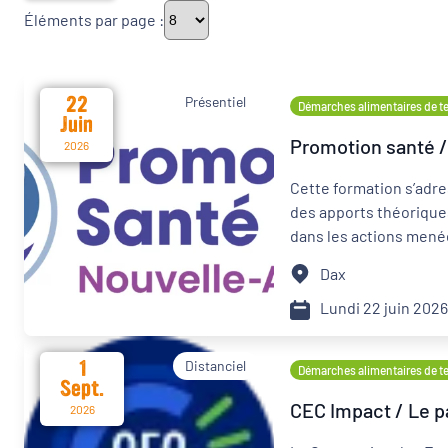
Éléments par page :
Thématiques
22
Présentiel
Démarches alimentaires de ter
Juin
Promotion santé / 
Démarches alimentaires de territoire
2026
Cette formation s’adre
Politique de la ville
des apports théoriques
dans les actions mené
Transitions
Dax
Date d'événement
Lundi 22 juin 202
1
Distanciel
Démarches alimentaires de ter
Sept.
Départements
CEC Impact / Le p
2026