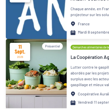
Chaque année, en Fran
projecteur sur les solu
France
Mardi 8 septembre
11
Présentiel
Démarches alimentaires de ter
Sept.
La Coopération Agr
2026
Lutter contre le gaspil
abordés par les projets
surplus avec les acteur
gaspillage et mieux va
collective : ces solut
Coopérative Auraï
sujet. Venez découvrir 
closes. Si vous étiez 
Vendredi 11 sept