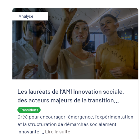
Analyse
Les lauréats de l’AMI Innovation sociale,
des acteurs majeurs de la transition
écologique et sociale
Transitions
Créé pour encourager l’émergence, l’expérimentation
et la structuration de démarches socialement
innovante ...
Lire la suite