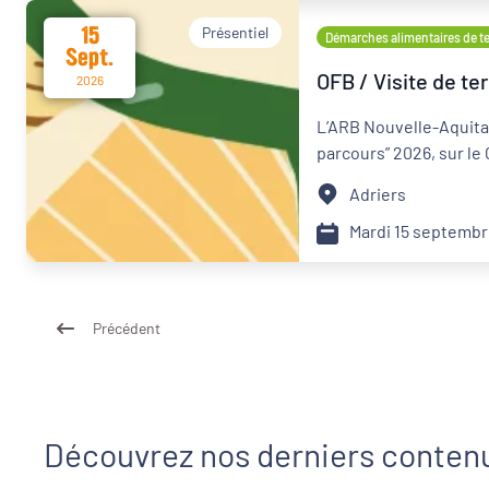
15
Présentiel
Démarches alimentaires de ter
Sept.
OFB / Visite de te
2026
L’ARB Nouvelle-Aquitain
parcours” 2026, sur le 
Adriers
Mardi 15 septemb
Précédent
Découvrez nos derniers conten