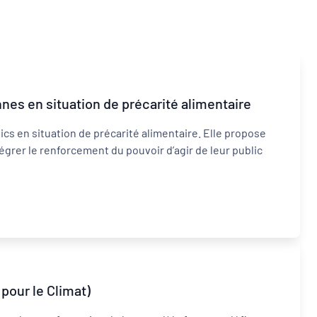
nes en situation de précarité alimentaire
Inclusion numérique
cs en situation de précarité alimentaire. Elle propose
Dynamiques territoriales pour l’emploi
égrer le renforcement du pouvoir d’agir de leur public
pour le Climat)