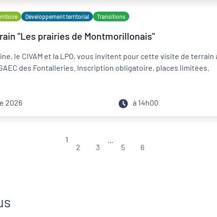
ritoire
Développement territorial
Transitions
rrain "Les prairies de Montmorillonais"
e, le CIVAM et la LPO, vous invitent pour cette visite de terrain 
GAEC des Fontalleries. Inscription obligatoire, places limitées.
re 2026
à 14h00
1
...
2
3
5
6
us