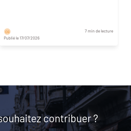
a
p
7 min de lecture
C G
Publié le 17/07/2026
souhaitez contribuer ?