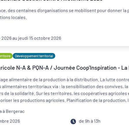
ce, des centaines d’organisations se mobilisent pour donner la
tions locales.
 2026 au jeudi 15 octobre 2026
ritoire
Développement territorial
icole N-A & PQN-A / Journée Coop'Inspiration - La l
lage alimentaire de la production à la distribution. La lutte contr
 alimentaires territoriaux via : la sensibilisation des convives, l
s de la solidarité. Sur les territoires, les coopératives agricoles
loriser les productions agricoles. Planification de la production
ions existent et fonctionnent. Des synergies existent déjà entre
a à Bergerac
ces initiatives et partager votre expérience ! La jauge maximale 
toutefois intéressé·e, écrivez un mail à maiwen.hoden@pqn-a.fr, i
embre 2026
de 9h à 13h