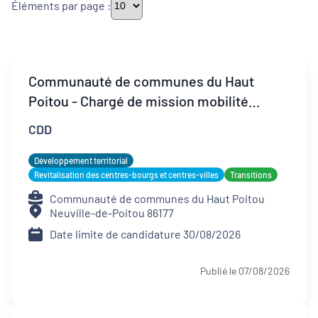
Éléments par page :
Thématiques
Communauté de communes du Haut
Poitou - Chargé de mission mobilité
Démarches alimentaires de territoire
durable (F/H)
CDD
Développement territorial
Développement territorial
Inclusion numérique
Revitalisation des centres-bourgs et centres-villes
Transitions
Communauté de communes du Haut Poitou
Politique de la ville
Neuville-de-Poitou 86177
Date limite de candidature 30/08/2026
Revitalisation des centres-bourgs et
centres-villes
Publié le 07/08/2026
Dynamiques territoriales pour l’emploi