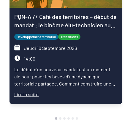
PQN-A // Café des territoires – début de
mandat : le binôme élu-technicien au
service du projet de territoire
Développement territorial
Transitions
Jeudi 10 Septembre 2026
14:00
Le début d’un nouveau mandat est un moment
clé pour poser les bases d’une dynamique
territoriale partagée. Comment construire une
relation de confiance entre élus et techniciens ?
Lire la suite
Comment articuler les ambitions politiques,
l’expertise des services et les enjeux du territoire
pour faire émerger une feuille de route commune
?Ce Café des territoires propose un temps
d’échange entre pairs autour des pratiques qui