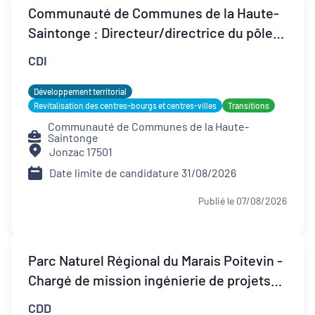
Transitions
Communauté de Communes de la Haute-
Saintonge : Directeur/directrice du pôle
Date de publication
développement territorial
CDI
Développement territorial
Type de contrat
Revitalisation des centres-bourgs et centres-villes
Transitions
Communauté de Communes de la Haute-
Saintonge
Stage
Jonzac 17501
Date limite de candidature 31/08/2026
Alternance
Publié le 07/08/2026
Apprentissage
CDI
Parc Naturel Régional du Marais Poitevin -
CDD
Chargé de mission ingénierie de projets
territoriaux
CDD