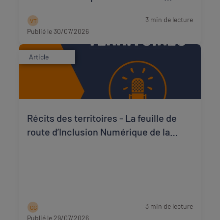
matériels reconditionnés locale,
3 min de lecture
V T
solidaire et adaptée ?
Publié le 30/07/2026
Article
Récits des territoires - La feuille de
route d’Inclusion Numérique de la
Creuse à travers les témoignages des
acteurs qui la font vivre
3 min de lecture
C G
Publié le 29/07/2026