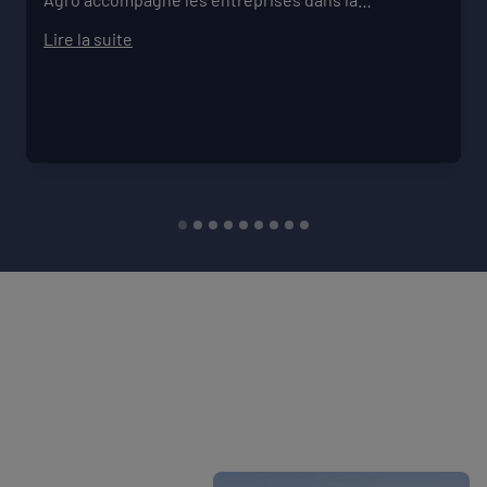
transformation de leur modèle face aux défis
Lire la suite
climatiques, environnementaux et
sociétaux. Comment pérenniser mon activité dans
un monde qui change vite ? Comment mieux
anticiper les risques et réduire ma vulnérabilité ?
Comment construire un projet de structure qui
embarque mes collaborateurs et mes parties
prenantes ?