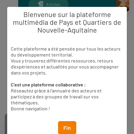
Articles
Bienvenue sur la plateforme
Appels à projet
multimédia de Pays et Quartiers de
Offres d’emploi
Nouvelle-Aquitaine
Newsletters
Cette plateforme a été pensée pour tous les acteurs
Agenda
du développement territorial.
Vous y trouverez différentes ressources, retours
d’expériences et actualités pour vous accompagner
Actualités PQN-A
dans vos projets.
C’est une plateforme collaborative :
Réseautez grâce à l’annuaire des acteurs et
participez à des groupes de travail sur vos
thématiques.
Bonne navigation !
Fin