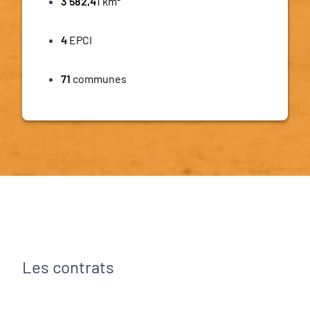
3 582,4
1 km²
4
EPCI
71
communes
Les contrats