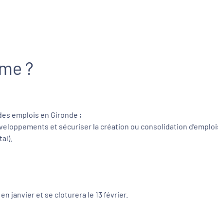
mme ?
des emplois en Gironde ;
eloppements et sécuriser la création ou consolidation d’emplois
al).
 janvier et se cloturera le 13 février.