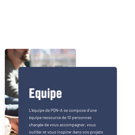
Equipe
L’équipe de PQN-A se compose d’une
équipe ressource de 10 personnes
chargée de vous accompagner, vous
outiller et vous inspirer dans vos projets