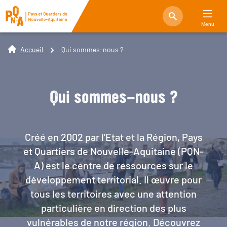
Menu
Accueil
Qui sommes-nous ?
Qui sommes-nous ?
Créé en 2002 par l’Etat et la Région, Pays
et Quartiers de Nouvelle-Aquitaine (PQN-
A) est le centre de ressources sur le
développement territorial. Il œuvre pour
tous les territoires avec une attention
particulière en direction des plus
vulnérables de notre région. Découvrez