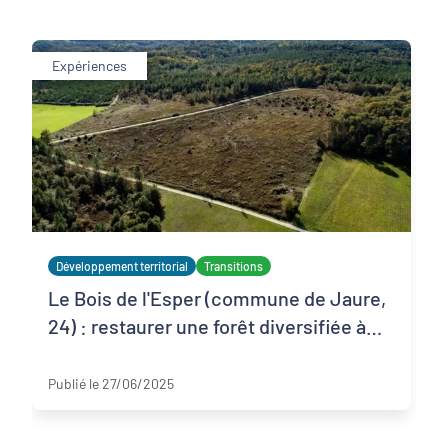
Expériences
Développement territorial
Transitions
Le Bois de l'Esper (commune de Jaure,
24) : restaurer une forêt diversifiée à
l'échelle d'une parcelle de 6 hectares
Dordogne (24)
Publié le 27/06/2025