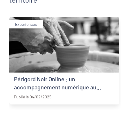
Expériences
Périgord Noir Online : un
accompagnement numérique au
Dordogne (24)
service du développement économique
Publié le 04/02/2025
local