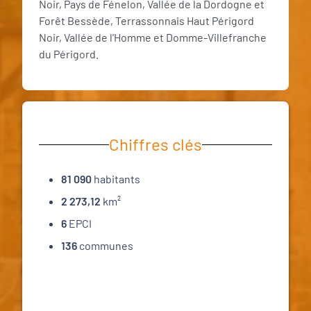
Noir, Pays de Fénelon, Vallée de la Dordogne et
Forêt Bessède, Terrassonnais Haut Périgord
Noir, Vallée de l'Homme et Domme-Villefranche
du Périgord.
Chiffres clés
81 090
habitants
2 273,12
km²
6
EPCI
136
communes