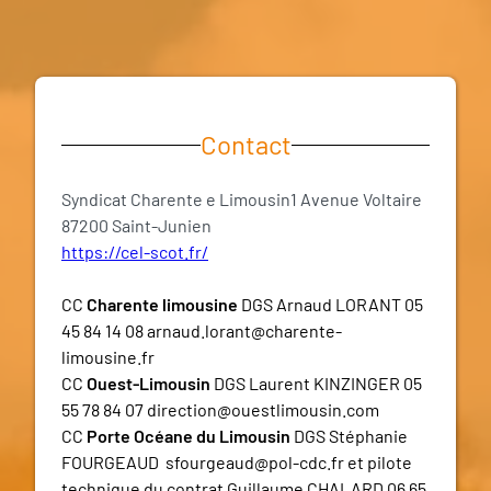
Contact
Syndicat Charente e Limousin1 Avenue Voltaire
87200 Saint-Junien
https://cel-scot.fr/
CC
Charente limousine
DGS Arnaud LORANT 05
45 84 14 08 arnaud.lorant@charente-
limousine.fr
CC
Ouest-Limousin
DGS Laurent KINZINGER 05
55 78 84 07 direction@ouestlimousin.com
CC
Porte Océane du Limousin
DGS Stéphanie
FOURGEAUD sfourgeaud@pol-cdc.fr et pilote
technique du contrat Guillaume CHALARD 06 65