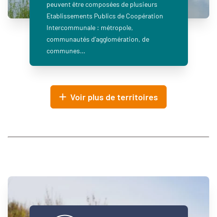
peuvent être composées de plusieurs
Etablissements Publics de Coopération
Intercommunale : métropole,
communautés d’agglomération, de
communes…
Voir plus de territoires