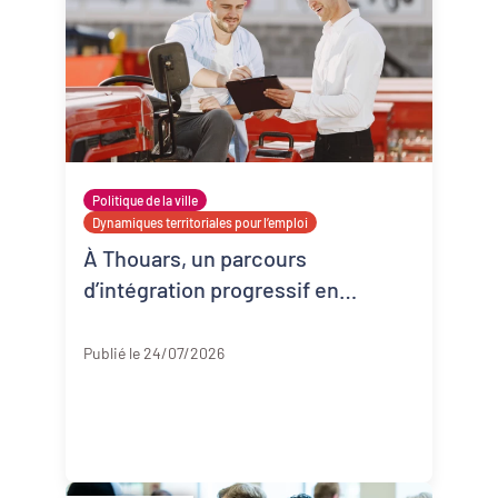
Politique de la ville
Dynamiques territoriales pour l’emploi
À Thouars, un parcours
d’intégration progressif en
entreprise
Deux-Sèvres
Publié le 24/07/2026