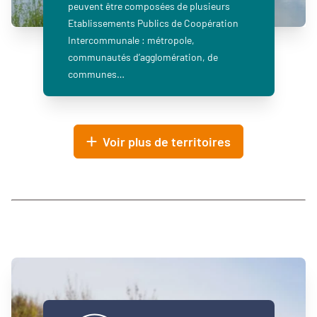
peuvent être composées de plusieurs
Etablissements Publics de Coopération
Intercommunale : métropole,
communautés d’agglomération, de
communes…
Voir plus de territoires