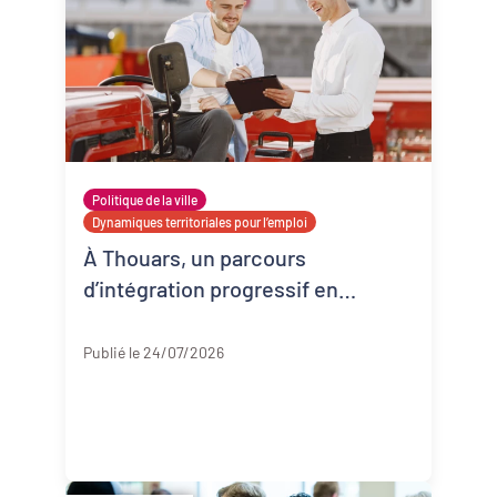
Politique de la ville
Dynamiques territoriales pour l’emploi
À Thouars, un parcours
d’intégration progressif en
entreprise
Deux-Sèvres
Publié le 24/07/2026