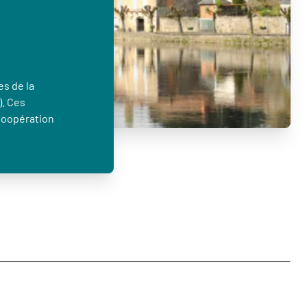
es de la
). Ces
Coopération
…