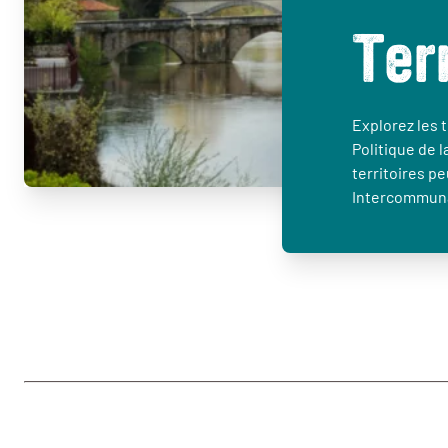
Ter
Explorez les t
Politique de l
territoires p
Intercommuna