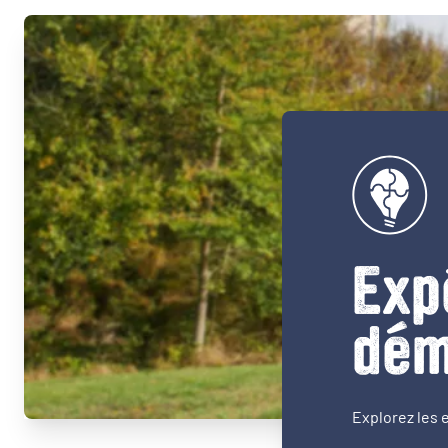
Exp
dém
Explorez les 