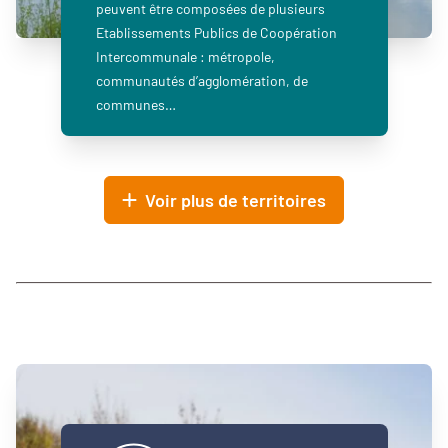
peuvent être composées de plusieurs
Etablissements Publics de Coopération
Intercommunale : métropole,
communautés d’agglomération, de
communes…
Voir plus de territoires