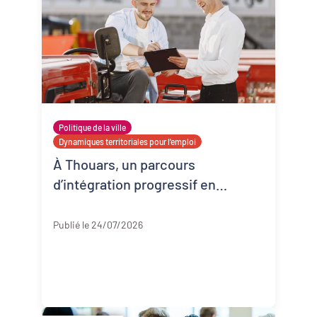
Politique de la ville
Dynamiques territoriales pour l’emploi
À Thouars, un parcours
d’intégration progressif en
entreprise
Deux-Sèvres
Publié le 24/07/2026