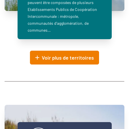
peuvent être composées de plusieurs
Etablissements Publics de Coopération
Intercommunale : métropole,
communautés d’agglomération, de
communes…
Voir plus de territoires