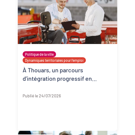
Politique de la ville
Dynamiques territoriales pour l’emploi
À Thouars, un parcours
d’intégration progressif en
entreprise
Deux-Sèvres
Publié le 24/07/2026