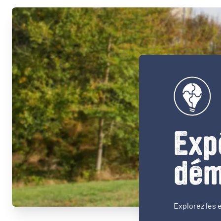
Exp
dém
Explorez les 