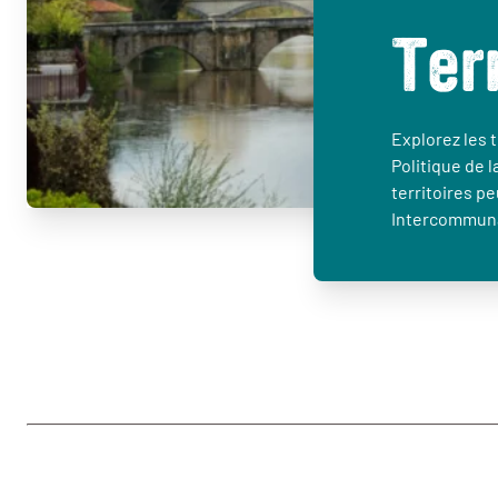
Ter
Explorez les t
Politique de l
territoires p
Intercommuna