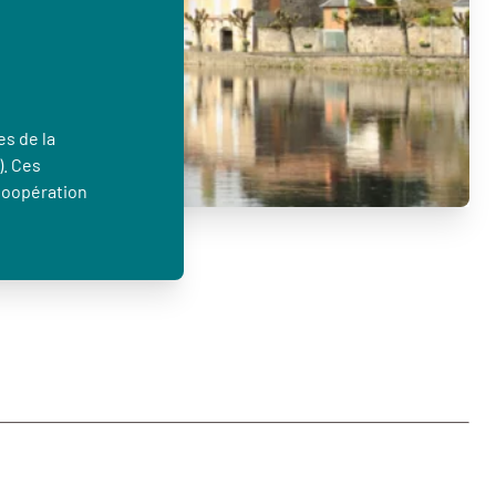
es de la
). Ces
Coopération
…