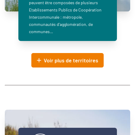
peuvent être composées de plusieurs
Etablissements Publics de Coopération
Intercommunale : métropole,
communautés d’agglomération, de
communes…
Voir plus de territoires