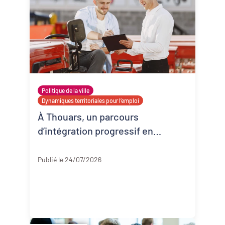
Politique de la ville
Dynamiques territoriales pour l’emploi
À Thouars, un parcours
d’intégration progressif en
entreprise
Deux-Sèvres
Publié le 24/07/2026