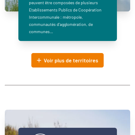
peuvent être composées de plusieurs
Etablissements Publics de Coopération
Intercommunale : métropole,
communautés d’agglomération, de
communes…
Voir plus de territoires