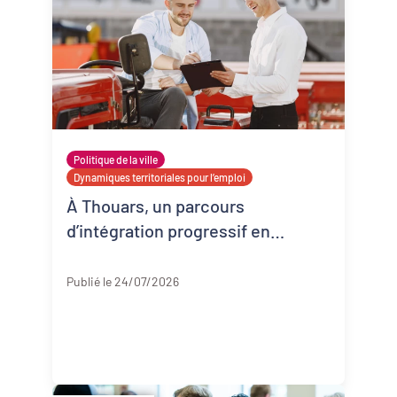
Politique de la ville
Dynamiques territoriales pour l’emploi
À Thouars, un parcours
d’intégration progressif en
entreprise
Deux-Sèvres
Publié le 24/07/2026