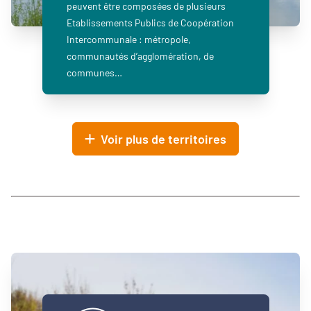
peuvent être composées de plusieurs
Etablissements Publics de Coopération
Intercommunale : métropole,
communautés d’agglomération, de
communes…
Voir plus de territoires