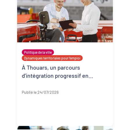
Politique de la ville
Dynamiques territoriales pour l’emploi
À Thouars, un parcours
d’intégration progressif en
entreprise
Deux-Sèvres
Publié le 24/07/2026