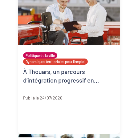
Politique de la ville
Dynamiques territoriales pour l’emploi
À Thouars, un parcours
d’intégration progressif en
entreprise
Deux-Sèvres
Publié le 24/07/2026