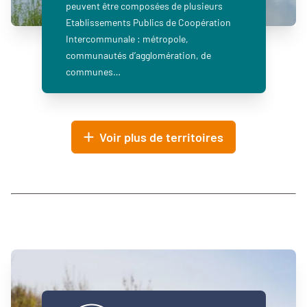
peuvent être composées de plusieurs
Etablissements Publics de Coopération
Intercommunale : métropole,
communautés d’agglomération, de
communes…
Voir plus de territoires