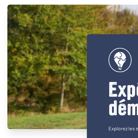
Exp
dém
Explorez les 