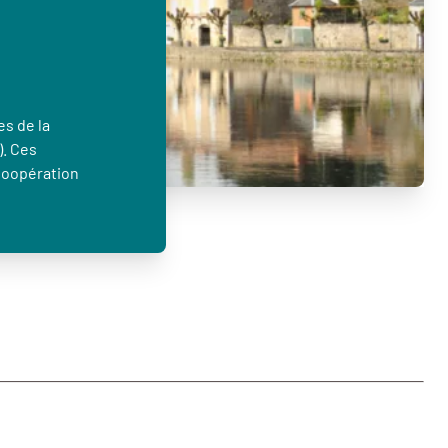
es de la
). Ces
Coopération
…