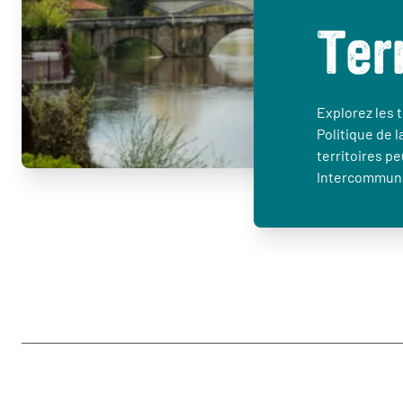
Ter
Explorez les t
Politique de l
territoires p
Intercommuna