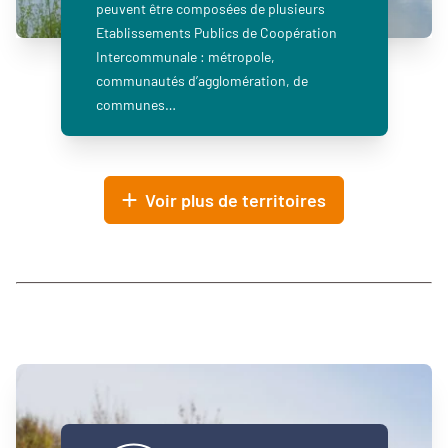
peuvent être composées de plusieurs
Etablissements Publics de Coopération
Intercommunale : métropole,
communautés d’agglomération, de
communes…
Voir plus de territoires