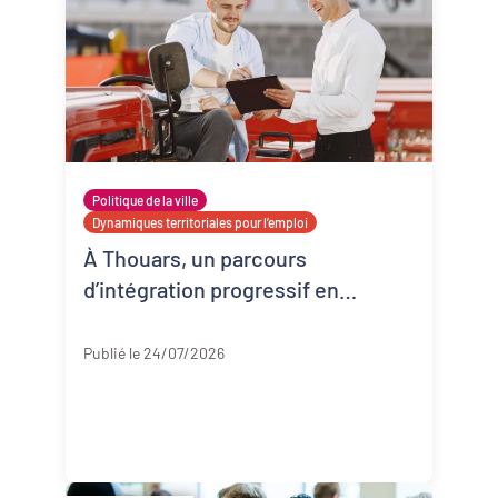
Politique de la ville
Dynamiques territoriales pour l’emploi
À Thouars, un parcours
d’intégration progressif en
entreprise
Deux-Sèvres
Publié le 24/07/2026