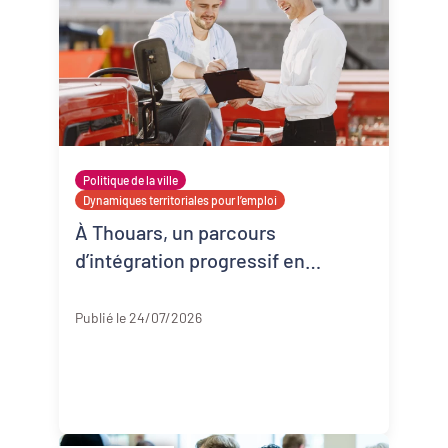
Politique de la ville
Dynamiques territoriales pour l’emploi
À Thouars, un parcours
d’intégration progressif en
entreprise
Deux-Sèvres
Publié le 24/07/2026