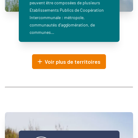
peuvent être composées de plusieurs
Etablissements Publics de Coopération
Intercommunale : métropole,
communautés d’agglomération, de
communes…
Voir plus de territoires