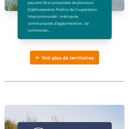
peuvent être composées de plusieurs
Etablissements Publics de Coopération
Intercommunale : métropole,
communautés d’agglomération, de
communes…
Voir plus de territoires