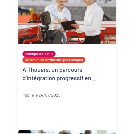
Politique de la ville
Dynamiques territoriales pour l’emploi
À Thouars, un parcours
d’intégration progressif en
entreprise
Deux-Sèvres
Publié le 24/07/2026