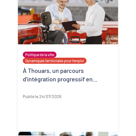
Politique de la ville
Dynamiques territoriales pour l’emploi
À Thouars, un parcours
d’intégration progressif en
entreprise
Deux-Sèvres
Publié le 24/07/2026