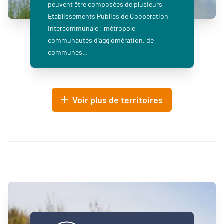
peuvent être composées de plusieurs
Etablissements Publics de Coopération
Intercommunale : métropole,
communautés d’agglomération, de
communes…
Voir plus de territoires