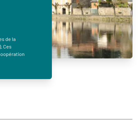
es de la
). Ces
Coopération
…