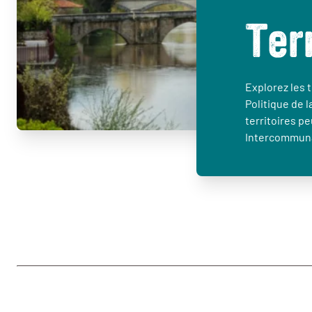
Ter
Explorez les t
Politique de l
territoires p
Intercommuna