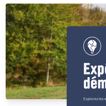
Exp
dém
Explorez les 