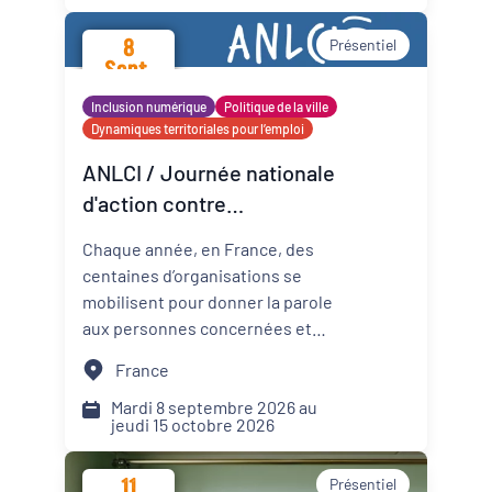
promotion de la santé mentale
8
Présentiel
dans les Cités éducatives de
Sept.
Nouvelle-Aquitaine.
2026
Inclusion numérique
Politique de la ville
Dynamiques territoriales pour l’emploi
ANLCI / Journée nationale
d'action contre
l'illettrisme 2026
Chaque année, en France, des
centaines d’organisations se
mobilisent pour donner la parole
aux personnes concernées et
mettre un coup de projecteur
France
sur les solutions locales.
Mardi 8 septembre 2026 au
jeudi 15 octobre 2026
11
Présentiel