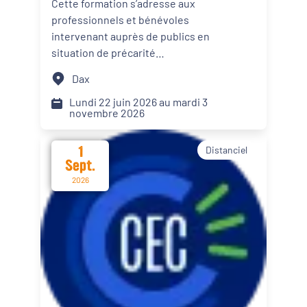
Cette formation s’adresse aux
personnes en situation de
professionnels et bénévoles
Dynamiques territoriales pour l’emploi
précarité alimentaire
intervenant auprès de publics en
situation de précarité
Transitions
alimentaire. Elle propose des
Dax
apports théoriques, des
Date d'événement
échanges de pratiques et des
Lundi 22 juin 2026 au mardi 3
novembre 2026
mises en situation afin d’intégrer
le renforcement du pouvoir
1
Distanciel
d’agir de leur public dans les
Départements
Sept.
actions menées.
2026
Format de l'événement
Présentiel
Distanciel