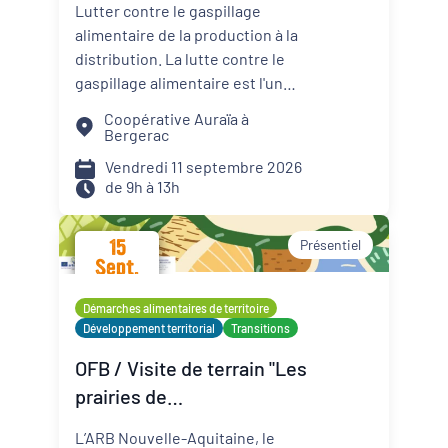
Lutter contre le gaspillage
contre le gaspillage
alimentaire de la production à la
alimentaire
distribution. La lutte contre le
gaspillage alimentaire est l'un
des axes principaux abordés par
Coopérative Auraïa à
les projets alimentaires
Bergerac
territoriaux via : la
Vendredi 11 septembre 2026
sensibilisation des convives, la
de 9h à 13h
formation des agents de
restauration, la valorisation des
15
Présentiel
surplus avec les acteurs de la
Sept.
solidarité. Sur les territoires, les
2026
coopératives agricoles et leurs
Démarches alimentaires de territoire
partenaires agissent aussi pour
Développement territorial
Transitions
réduire le gaspillage et mieux
OFB / Visite de terrain "Les
valoriser les productions
prairies de
agricoles. Planification de la
production, logistique adaptée,
Montmorillonais"
L’ARB Nouvelle-Aquitaine, le
débouchés solidaires,