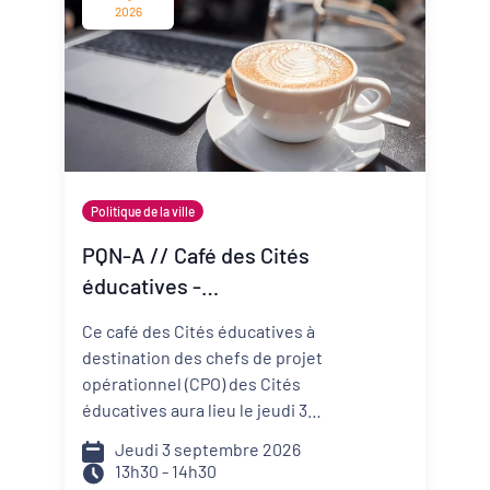
change vite ? Comment mieux
2026
anticiper les risques et réduire
ma vulnérabilité ? Comment
construire un projet de structure
qui embarque mes
collaborateurs et mes parties
prenantes ?
Politique de la ville
PQN-A // Café des Cités
éducatives -
Accompagner la
Ce café des Cités éducatives à
prévention et la promotion
destination des chefs de projet
de la santé mentale
opérationnel (CPO) des Cités
éducatives aura lieu le jeudi 3
septembre de 13h30 à 14h30 et il
Jeudi 3 septembre 2026
portera sur le développement
13h30 - 14h30
d'actions de prévention et de