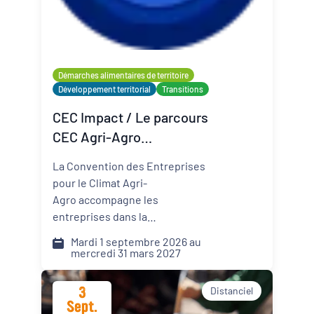
Organisateur
PQN-A
Démarches alimentaires de territoire
Développement territorial
Transitions
Externe
CEC Impact / Le parcours
CEC Agri-Agro
(Convention des
La Convention des Entreprises
Entreprises pour le Climat)
pour le Climat Agri-
Agro accompagne les
entreprises dans la
transformation de leur modèle
Mardi 1 septembre 2026 au
face aux défis climatiques,
mercredi 31 mars 2027
environnementaux et
sociétaux. Comment pérenniser
3
Distanciel
mon activité dans un monde qui
Sept.