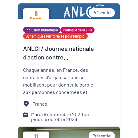
promotion de la santé mentale
8
Présentiel
dans les Cités éducatives de
Sept.
Nouvelle-Aquitaine.
2026
Inclusion numérique
Politique de la ville
Dynamiques territoriales pour l’emploi
ANLCI / Journée nationale
d'action contre
l'illettrisme 2026
Chaque année, en France, des
centaines d’organisations se
mobilisent pour donner la parole
aux personnes concernées et
mettre un coup de projecteur
France
sur les solutions locales.
Mardi 8 septembre 2026 au
jeudi 15 octobre 2026
11
Présentiel