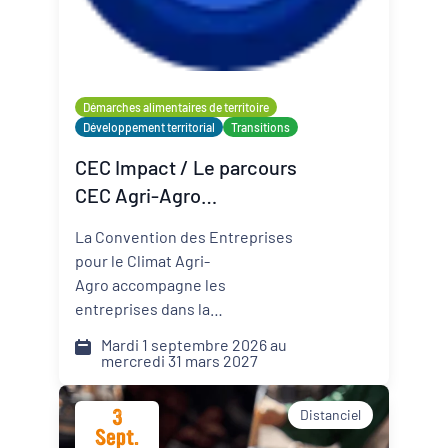
Organisateur
PQN-A
Démarches alimentaires de territoire
Développement territorial
Transitions
Externe
CEC Impact / Le parcours
CEC Agri-Agro
(Convention des
La Convention des Entreprises
Entreprises pour le Climat)
pour le Climat Agri-
Agro accompagne les
entreprises dans la
transformation de leur modèle
Mardi 1 septembre 2026 au
face aux défis climatiques,
mercredi 31 mars 2027
environnementaux et
sociétaux. Comment pérenniser
3
Distanciel
mon activité dans un monde qui
Sept.