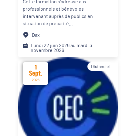
Cette formation s’adresse aux
personnes en situation de
professionnels et bénévoles
Dynamiques territoriales pour l’emploi
précarité alimentaire
intervenant auprès de publics en
situation de précarité
Transitions
alimentaire. Elle propose des
Dax
apports théoriques, des
Date d'événement
échanges de pratiques et des
Lundi 22 juin 2026 au mardi 3
novembre 2026
mises en situation afin d’intégrer
le renforcement du pouvoir
1
Distanciel
d’agir de leur public dans les
Départements
Sept.
actions menées.
2026
Format de l'événement
Présentiel
Distanciel