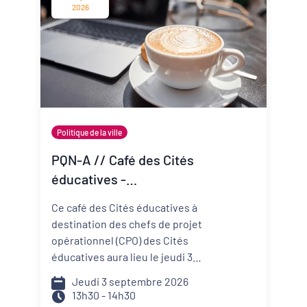
change vite ? Comment mieux
2026
anticiper les risques et réduire
ma vulnérabilité ? Comment
construire un projet de structure
qui embarque mes
collaborateurs et mes parties
prenantes ?
Politique de la ville
PQN-A // Café des Cités
éducatives -
Accompagner la
Ce café des Cités éducatives à
prévention et la promotion
destination des chefs de projet
de la santé mentale
opérationnel (CPO) des Cités
éducatives aura lieu le jeudi 3
septembre de 13h30 à 14h30 et il
Jeudi 3 septembre 2026
portera sur le développement
13h30 - 14h30
d'actions de prévention et de