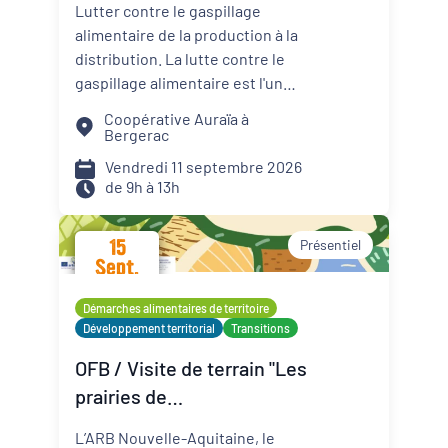
Lutter contre le gaspillage
contre le gaspillage
alimentaire de la production à la
alimentaire
distribution. La lutte contre le
gaspillage alimentaire est l'un
des axes principaux abordés par
Coopérative Auraïa à
les projets alimentaires
Bergerac
territoriaux via : la
Vendredi 11 septembre 2026
sensibilisation des convives, la
de 9h à 13h
formation des agents de
restauration, la valorisation des
15
Présentiel
surplus avec les acteurs de la
Sept.
solidarité. Sur les territoires, les
2026
coopératives agricoles et leurs
Démarches alimentaires de territoire
partenaires agissent aussi pour
Développement territorial
Transitions
réduire le gaspillage et mieux
OFB / Visite de terrain "Les
valoriser les productions
prairies de
agricoles. Planification de la
production, logistique adaptée,
Montmorillonais"
L’ARB Nouvelle-Aquitaine, le
débouchés solidaires,