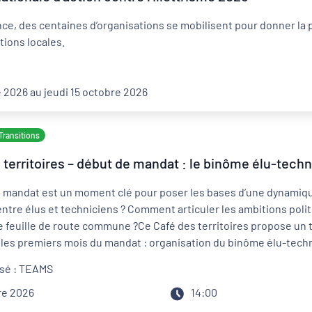
ce, des centaines d’organisations se mobilisent pour donner la
tions locales.
 2026 au jeudi 15 octobre 2026
Transitions
territoires – début de mandat : le binôme élu-techni
 mandat est un moment clé pour poser les bases d’une dynamiqu
ntre élus et techniciens ? Comment articuler les ambitions politi
 feuille de route commune ?Ce Café des territoires propose un 
les premiers mois du mandat : organisation du binôme élu-technic
ation avec les démarches de projet, les contrats et les transitio
lisé : TEAMS
de vigilance et réfléchir collectivement aux conditions nécessair
re 2026
14:00