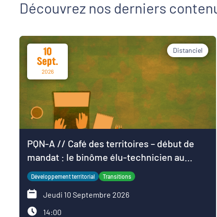
Découvrez nos derniers conten
10
Distanciel
Sept.
2026
PQN-A // Café des territoires – début de
mandat : le binôme élu-technicien au
service du projet de territoire
Développement territorial
Transitions
Jeudi 10 Septembre 2026
14:00