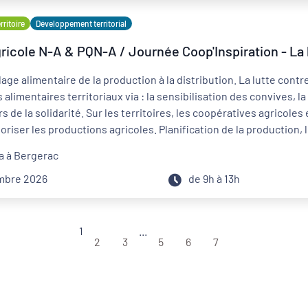
ritoire
Développement territorial
icole N-A & PQN-A / Journée Coop'Inspiration - La l
lage alimentaire de la production à la distribution. La lutte contr
 alimentaires territoriaux via : la sensibilisation des convives, l
s de la solidarité. Sur les territoires, les coopératives agricoles
loriser les productions agricoles. Planification de la production
ions existent et fonctionnent. Des synergies existent déjà entre
a à Bergerac
ces initiatives et partager votre expérience ! La jauge maximale 
toutefois intéressé·e, écrivez un mail à maiwen.hoden@pqn-a.fr, i
embre 2026
de 9h à 13h
1
...
2
3
5
6
7