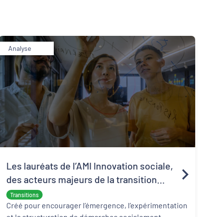
Analyse
Les lauréats de l’AMI Innovation sociale,
des acteurs majeurs de la transition
écologique et sociale
Transitions
Créé pour encourager l’émergence, l’expérimentation
et la structuration de démarches socialement