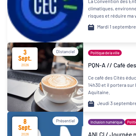
La Convention des Ent
climatiques, environn
Format de l'événement
risques et réduire ma 
Mardi 1 septembre
Présentiel
Organisateur
3
Distanciel
Politique de la ville
Sept.
PQN-A
PQN-A // Café des
2026
Ce café des Cités éduc
14h30 et il portera su
Aquitaine.
Jeudi 3 septembr
8
Présentiel
Inclusion numérique
Politi
Sept.
ANLCI / Journée na
2026