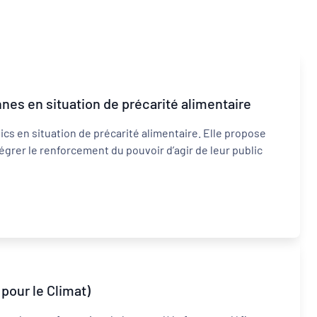
nes en situation de précarité alimentaire
Inclusion numérique
cs en situation de précarité alimentaire. Elle propose
Dynamiques territoriales pour l’emploi
égrer le renforcement du pouvoir d’agir de leur public
pour le Climat)