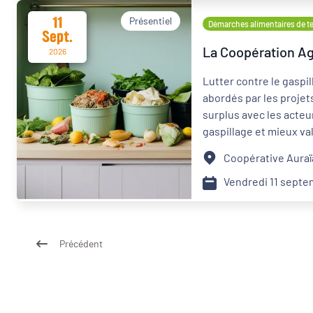
11
Présentiel
Démarches alimentaires de ter
Sept.
La Coopération Agr
2026
Lutter contre le gaspil
abordés par les projets
surplus avec les acteur
gaspillage et mieux va
collective : ces solut
Coopérative Auraï
sujet. Venez découvrir 
closes. Si vous étiez 
Vendredi 11 sept
Précédent