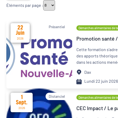
Éléments par page :
Thématiques
22
Présentiel
Démarches alimentaires de ter
Juin
Promotion santé / 
Démarches alimentaires de territoire
2026
Cette formation s’adre
Politique de la ville
des apports théoriques
dans les actions mené
Transitions
Dax
Date d'événement
Lundi 22 juin 202
1
Distanciel
Démarches alimentaires de ter
Sept.
Départements
CEC Impact / Le p
2026