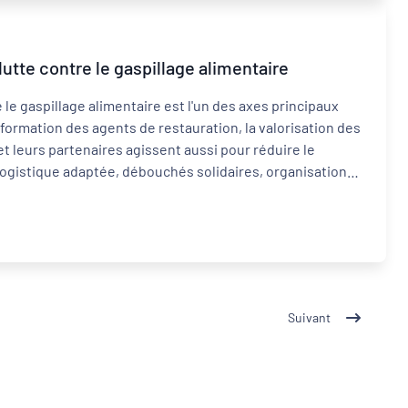
utte contre le gaspillage alimentaire
e le gaspillage alimentaire est l'un des axes principaux
a formation des agents de restauration, la valorisation des
 et leurs partenaires agissent aussi pour réduire le
, logistique adaptée, débouchés solidaires, organisation
 certains opérateurs économiques et PAT sur ce
de participant.e.s étant atteinte, les inscriptions sont
l se peut que des places se libèrent.
Suivant