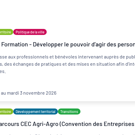
ritoire
Politique de la ville
Formation - Développer le pouvoir d’agir des person
Développement territorial
sse aux professionnels et bénévoles intervenant auprès de publi
Revitalisation des centres-bourgs et centres-
villes
, des échanges de pratiques et des mises en situation afin d’int
es.
6 au mardi 3 novembre 2026
ritoire
Développement territorial
Transitions
arcours CEC Agri-Agro (Convention des Entreprises 