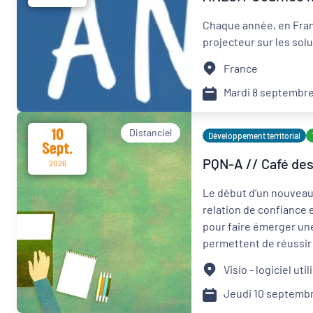
Chaque année, en Fran
projecteur sur les solu
France
Mardi 8 septembre
10
Distanciel
Développement territorial
Sept.
PQN-A // Café des 
2026
Le début d’un nouveau
relation de confiance e
pour faire émerger une
permettent de réussir 
partenaires et articul
Visio - logiciel uti
identifier les points 
territorial.
Jeudi 10 septemb